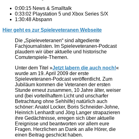
0:00:15 News & Smalltalk
0:33:02 Playstation 5 und Xbox Series S/X
1:30:48 Abspann
Hier geht es zur Spieleveteranen Webseite
Die „Spieleveteranen“ sind altgediente
Fachjournalisten. Im Spieleveteranen-Podcast
plaudern wir über aktuelle und historische
Comuterspiele-Themen.
Unter dem Titel »
Jetzt labern die auch noch!
«
wurde am 19. April 2009 der erste
Spieleveteranen-Podcast veröffentlicht. Zum
Jubiläum kommen die Veteranen der ersten
Stunde erneut zusammen, 10 Jahre älter, weiser
und (bei vorteilhaftem Licht und unscharfer
Betrachtung ohne Sehhilfe) natürlich auch
schöner: Anatol Locker, Boris Schneider-Johne,
Heinrich Lenhardt und Jörg Langer strapazieren
ihre Gedächtnisse, erregen sich über aktuelle
Ereignisse und beantworten vor allem eure
Fragen. Herzlichen an Dank an alle Hörer, die
einen Beitrag geschickt haben.