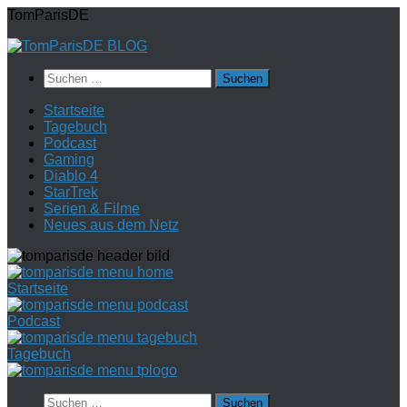
Zum
TomParisDE
Inhalt
springen
Suchen
nach:
Startseite
Tagebuch
Podcast
Gaming
Diablo 4
StarTrek
Serien & Filme
Neues aus dem Netz
Startseite
Podcast
Tagebuch
Suchen