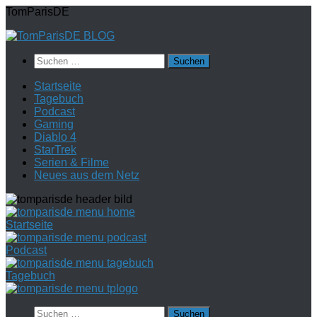
Zum
TomParisDE
Inhalt
springen
Suchen
nach:
Startseite
Tagebuch
Podcast
Gaming
Diablo 4
StarTrek
Serien & Filme
Neues aus dem Netz
Startseite
Podcast
Tagebuch
Suchen