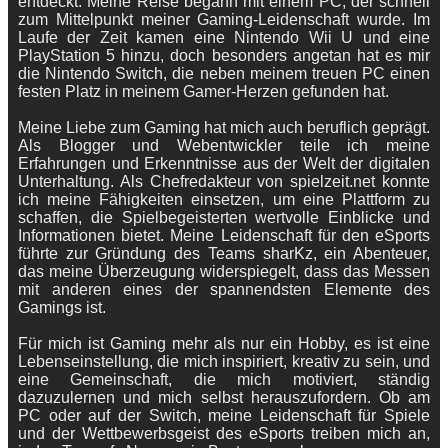
entdeckt. Meine Reise begann mit einem PC, der schnell
zum Mittelpunkt meiner Gaming-Leidenschaft wurde. Im
Laufe der Zeit kamen eine Nintendo Wii U und eine
PlayStation 5 hinzu, doch besonders angetan hat es mir
die Nintendo Switch, die neben meinem treuen PC einen
festen Platz in meinem Gamer-Herzen gefunden hat.
Meine Liebe zum Gaming hat mich auch beruflich geprägt.
Als Blogger und Webentwickler teile ich meine
Erfahrungen und Erkenntnisse aus der Welt der digitalen
Unterhaltung. Als Chefredakteur von spielzeit.net konnte
ich meine Fähigkeiten einsetzen, um eine Plattform zu
schaffen, die Spielbegeisterten wertvolle Einblicke und
Informationen bietet. Meine Leidenschaft für den eSports
führte zur Gründung des Teams sharKz, ein Abenteuer,
das meine Überzeugung widerspiegelt, dass das Messen
mit anderen eines der spannendsten Elemente des
Gamings ist.
Für mich ist Gaming mehr als nur ein Hobby, es ist eine
Lebenseinstellung, die mich inspiriert, kreativ zu sein, und
eine Gemeinschaft, die mich motiviert, ständig
dazuzulernen und mich selbst herauszufordern. Ob am
PC oder auf der Switch, meine Leidenschaft für Spiele
und der Wettbewerbsgeist des eSports treiben mich an,