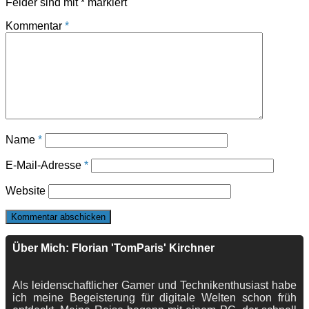
Felder sind mit
*
markiert
Kommentar
*
Name
*
E-Mail-Adresse
*
Website
Über Mich: Florian 'TomParis' Kirchner
Als leidenschaftlicher Gamer und Technikenthusiast habe
ich meine Begeisterung für digitale Welten schon früh