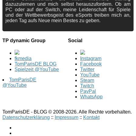
dazuzulernen und mich selbst herauszufordern. Ob am
PC oder auf der Switch, meine Leidenschaft für Spiele
und der Wettbewerbsgeist des eSports treiben mich an,
jeden Tag aufs Neue mein Bestes zu geben.
TP dynamic Group
Social
fkmedia
Instagram
TomParisDE BLOG
Facebook
Spielzeit @YouTube
Twitter
YouTube
TomParisDE
Steam
@YouTube
Twitch
PayPal
WhatsApp
TomParisDE - BLOG © 2008-2026. Alle Rechte vorbehalten.
Datenschutzerklärung
::
Impressum
::
Kontakt