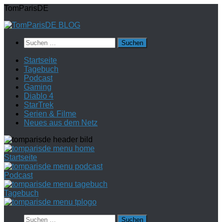
Zum
TomParisDE
Inhalt
springen
Suchen
nach:
Startseite
Tagebuch
Podcast
Gaming
Diablo 4
StarTrek
Serien & Filme
Neues aus dem Netz
Startseite
Podcast
Tagebuch
Suchen