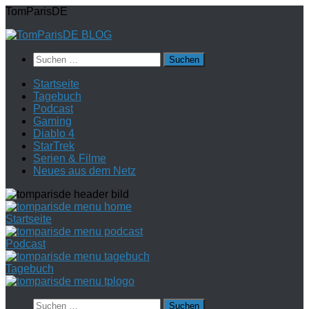
Zum
TomParisDE
Inhalt
springen
Suchen
nach:
Startseite
Tagebuch
Podcast
Gaming
Diablo 4
StarTrek
Serien & Filme
Neues aus dem Netz
Startseite
Podcast
Tagebuch
Suchen