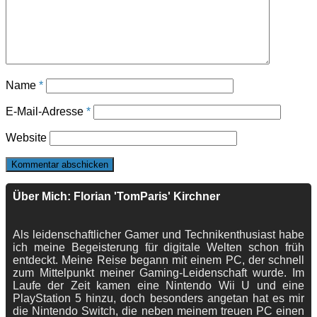
Name
*
E-Mail-Adresse
*
Website
Über Mich: Florian 'TomParis' Kirchner
Als leidenschaftlicher Gamer und Technikenthusiast habe
ich meine Begeisterung für digitale Welten schon früh
entdeckt. Meine Reise begann mit einem PC, der schnell
zum Mittelpunkt meiner Gaming-Leidenschaft wurde. Im
Laufe der Zeit kamen eine Nintendo Wii U und eine
PlayStation 5 hinzu, doch besonders angetan hat es mir
die Nintendo Switch, die neben meinem treuen PC einen