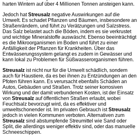
harten Wintern auf über 4 Millionen Tonnen ansteigen kann.
Jedoch hat
Streusalz
negative Auswirkungen auf die
Umwelt. Es schadet Pflanzen und Bäumen, insbesondere an
Straßenrändern, und führt zu Verätzungen und Salzstress.
Das Salz belastet auch die Böden, indem es sie verkrustet
und wichtige Mineralstoffe auswäscht. Ebenso beeinträchtigt
es die Mikroorganismen im Boden und führt zu einer
Anfälligkeit der Pflanzen für Krankheiten. Über das
Entwässerungssystem gelangt es zudem in Gewässer und
kann lokal zu Problemen für Süßwasserorganismen führen.
Streusalz
ist nicht nur für die Umwelt schädlich, sondern
auch für Haustiere, da es bei ihnen zu Entzündungen an den
Pfoten führen kann. Es verursacht ebenfalls Schäden an
Autos, Gebäuden und Straßen. Trotz seiner korrosiven
Wirkung und der damit verbundenen Kosten, ist der Einsatz
von
Streusalz
auf öffentlichen Straßen erlaubt, wobei
Feuchtsalz bevorzugt wird, da es effektiver und
umweltschonender ist. Im privaten Gebrauch ist
Streusalz
jedoch in vielen Kommunen verboten. Alternativen zum
Streusalz
sind abstumpfende Streumittel wie Sand oder
Split, die allerdings weniger effektiv sind, oder das manuelle
Schneeschippen.