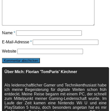
Name
*
E-Mail-Adresse
*
Website
Über Mich: Florian 'TomParis' Kirchner
Als leidenschaftlicher Gamer und Technikenthusiast habe
ich meine Begeisterung für digitale Welten schon früh
entdeckt. Meine Reise begann mit einem PC, der schnell
zum Mittelpunkt meiner Gaming-Leidenschaft wurde. Im
Laufe der Zeit kamen eine Nintendo Wii U und eine
PlayStation 5 hinzu, doch besonders angetan hat es mir