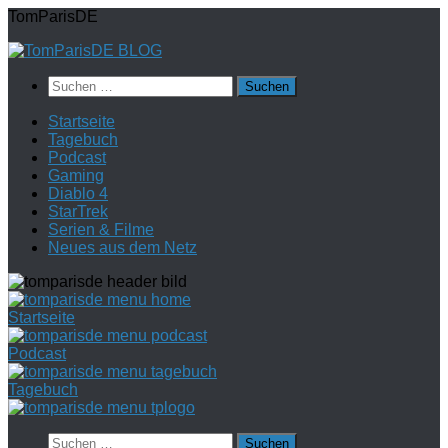
Zum
TomParisDE
Inhalt
springen
Suchen
nach:
Startseite
Tagebuch
Podcast
Gaming
Diablo 4
StarTrek
Serien & Filme
Neues aus dem Netz
Startseite
Podcast
Tagebuch
Suchen