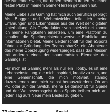
die Nintendo Switch, die neben meinem treuen PC einen
festen Platz in meinem Gamer-Herzen gefunden hat.
Meine Liebe zum Gaming hat mich auch beruflich geprägt.
Als Blogger und Webentwickler teile ich meine
Erfahrungen und Erkenntnisse aus der Welt der digitalen
Unterhaltung. Als Chefredakteur von spielzeit.net konnte
ich meine Fähigkeiten einsetzen, um eine Plattform zu
schaffen, die Spielbegeisterten wertvolle Einblicke und
Informationen bietet. Meine Leidenschaft für den eSports
führte zur Gründung des Teams sharKz, ein Abenteuer,
das meine Überzeugung widerspiegelt, dass das Messen
mit anderen eines der spannendsten Elemente des
Gamings ist.
Für mich ist Gaming mehr als nur ein Hobby, es ist eine
Lebenseinstellung, die mich inspiriert, kreativ zu sein, und
eine Gemeinschaft, die mich motiviert, ständig
dazuzulernen und mich selbst herauszufordern. Ob am
PC oder auf der Switch, meine Leidenschaft für Spiele
und der Wettbewerbsgeist des eSports treiben mich an,
jeden Tag aufs Neue mein Bestes zu geben.
TP dynamic Group
Social