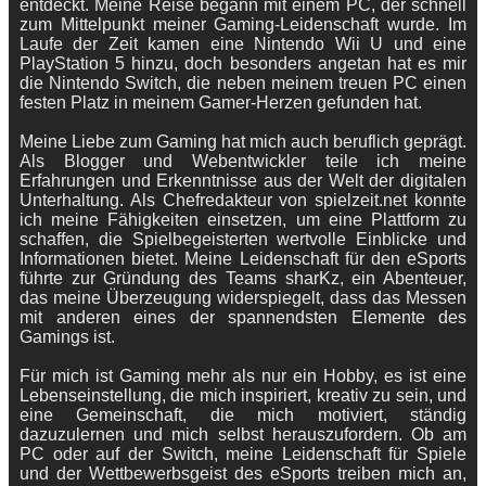
entdeckt. Meine Reise begann mit einem PC, der schnell
zum Mittelpunkt meiner Gaming-Leidenschaft wurde. Im
Laufe der Zeit kamen eine Nintendo Wii U und eine
PlayStation 5 hinzu, doch besonders angetan hat es mir
die Nintendo Switch, die neben meinem treuen PC einen
festen Platz in meinem Gamer-Herzen gefunden hat.
Meine Liebe zum Gaming hat mich auch beruflich geprägt.
Als Blogger und Webentwickler teile ich meine
Erfahrungen und Erkenntnisse aus der Welt der digitalen
Unterhaltung. Als Chefredakteur von spielzeit.net konnte
ich meine Fähigkeiten einsetzen, um eine Plattform zu
schaffen, die Spielbegeisterten wertvolle Einblicke und
Informationen bietet. Meine Leidenschaft für den eSports
führte zur Gründung des Teams sharKz, ein Abenteuer,
das meine Überzeugung widerspiegelt, dass das Messen
mit anderen eines der spannendsten Elemente des
Gamings ist.
Für mich ist Gaming mehr als nur ein Hobby, es ist eine
Lebenseinstellung, die mich inspiriert, kreativ zu sein, und
eine Gemeinschaft, die mich motiviert, ständig
dazuzulernen und mich selbst herauszufordern. Ob am
PC oder auf der Switch, meine Leidenschaft für Spiele
und der Wettbewerbsgeist des eSports treiben mich an,