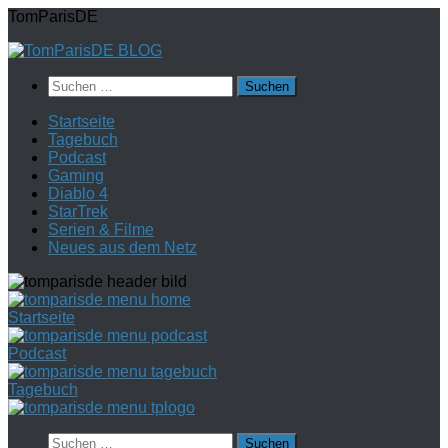
Zum
TomParisDE
Inhalt
springen
Suchen
nach:
Startseite
Tagebuch
Podcast
Gaming
Diablo 4
StarTrek
Serien & Filme
Neues aus dem Netz
Startseite
Podcast
Tagebuch
Suchen