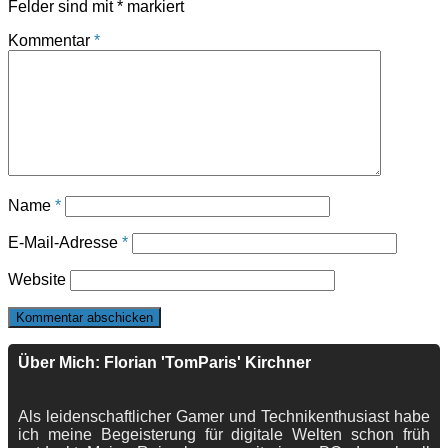
Felder sind mit
*
markiert
Kommentar
*
Name
*
E-Mail-Adresse
*
Website
Über Mich: Florian 'TomParis' Kirchner
Als leidenschaftlicher Gamer und Technikenthusiast habe
ich meine Begeisterung für digitale Welten schon früh