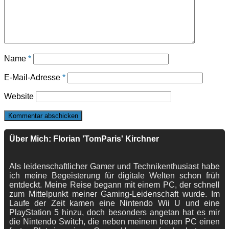
Name
*
E-Mail-Adresse
*
Website
Über Mich: Florian 'TomParis' Kirchner
Als leidenschaftlicher Gamer und Technikenthusiast habe
ich meine Begeisterung für digitale Welten schon früh
entdeckt. Meine Reise begann mit einem PC, der schnell
zum Mittelpunkt meiner Gaming-Leidenschaft wurde. Im
Laufe der Zeit kamen eine Nintendo Wii U und eine
PlayStation 5 hinzu, doch besonders angetan hat es mir
die Nintendo Switch, die neben meinem treuen PC einen