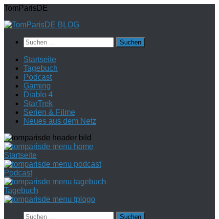
Zum
TomParisDE
Inhalt
springen
Suchen
nach:
Startseite
Tagebuch
Podcast
Gaming
Diablo 4
StarTrek
Serien & Filme
Neues aus dem Netz
Startseite
Podcast
Tagebuch
Suchen