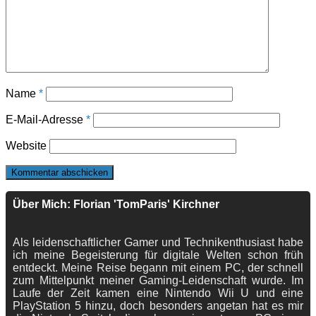
Name
*
E-Mail-Adresse
*
Website
Über Mich: Florian 'TomParis' Kirchner
Als leidenschaftlicher Gamer und Technikenthusiast habe
ich meine Begeisterung für digitale Welten schon früh
entdeckt. Meine Reise begann mit einem PC, der schnell
zum Mittelpunkt meiner Gaming-Leidenschaft wurde. Im
Laufe der Zeit kamen eine Nintendo Wii U und eine
PlayStation 5 hinzu, doch besonders angetan hat es mir