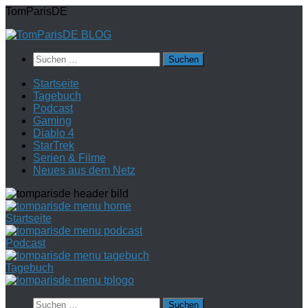
Zum
TomParisDE
Inhalt
springen
Suchen
nach:
Startseite
Tagebuch
Podcast
Gaming
Diablo 4
StarTrek
Serien & Filme
Neues aus dem Netz
Startseite
Podcast
Tagebuch
Suchen