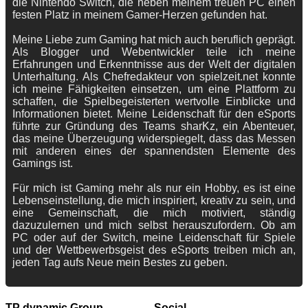
die Nintendo Switch, die neben meinem treuen PC einen
festen Platz in meinem Gamer-Herzen gefunden hat.
Meine Liebe zum Gaming hat mich auch beruflich geprägt.
Als Blogger und Webentwickler teile ich meine
Erfahrungen und Erkenntnisse aus der Welt der digitalen
Unterhaltung. Als Chefredakteur von spielzeit.net konnte
ich meine Fähigkeiten einsetzen, um eine Plattform zu
schaffen, die Spielbegeisterten wertvolle Einblicke und
Informationen bietet. Meine Leidenschaft für den eSports
führte zur Gründung des Teams sharKz, ein Abenteuer,
das meine Überzeugung widerspiegelt, dass das Messen
mit anderen eines der spannendsten Elemente des
Gamings ist.
Für mich ist Gaming mehr als nur ein Hobby, es ist eine
Lebenseinstellung, die mich inspiriert, kreativ zu sein, und
eine Gemeinschaft, die mich motiviert, ständig
dazuzulernen und mich selbst herauszufordern. Ob am
PC oder auf der Switch, meine Leidenschaft für Spiele
und der Wettbewerbsgeist des eSports treiben mich an,
jeden Tag aufs Neue mein Bestes zu geben.
TP dynamic Group
Social