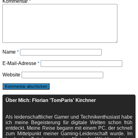
Kommentar
*
Name
*
E-Mail-Adresse
*
Website
Über Mich: Florian 'TomParis' Kirchner
Als leidenschaftlicher Gamer und Technikenthusiast habe
ich meine Begeisterung für digitale Welten schon früh
entdeckt. Meine Reise begann mit einem PC, der schnell
zum Mittelpunkt meiner Gaming-Leidenschaft wurde. Im