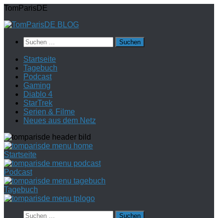
Zum
TomParisDE
Inhalt
springen
Suchen
nach:
Startseite
Tagebuch
Podcast
Gaming
Diablo 4
StarTrek
Serien & Filme
Neues aus dem Netz
Startseite
Podcast
Tagebuch
Suchen