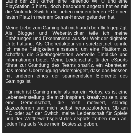
Laufe der Zeit kamen eine Nintendo Wii U und eine
PlayStation 5 hinzu, doch besonders angetan hat es mir
die Nintendo Switch, die neben meinem treuen PC einen
festen Platz in meinem Gamer-Herzen gefunden hat.
Meine Liebe zum Gaming hat mich auch beruflich geprägt.
Als Blogger und Webentwickler teile ich meine
Erfahrungen und Erkenntnisse aus der Welt der digitalen
Unterhaltung. Als Chefredakteur von spielzeit.net konnte
ich meine Fähigkeiten einsetzen, um eine Plattform zu
schaffen, die Spielbegeisterten wertvolle Einblicke und
Informationen bietet. Meine Leidenschaft für den eSports
führte zur Gründung des Teams sharKz, ein Abenteuer,
das meine Überzeugung widerspiegelt, dass das Messen
mit anderen eines der spannendsten Elemente des
Gamings ist.
Für mich ist Gaming mehr als nur ein Hobby, es ist eine
Lebenseinstellung, die mich inspiriert, kreativ zu sein, und
eine Gemeinschaft, die mich motiviert, ständig
dazuzulernen und mich selbst herauszufordern. Ob am
PC oder auf der Switch, meine Leidenschaft für Spiele
und der Wettbewerbsgeist des eSports treiben mich an,
jeden Tag aufs Neue mein Bestes zu geben.