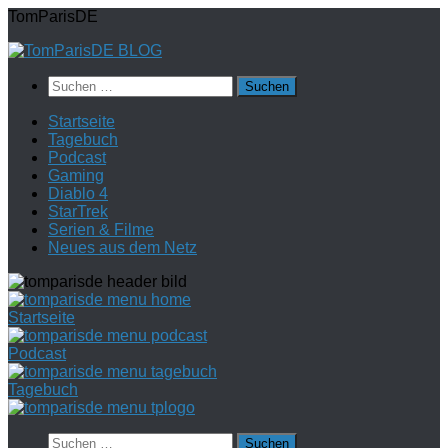
Zum
TomParisDE
Inhalt
springen
Suchen
nach:
Startseite
Tagebuch
Podcast
Gaming
Diablo 4
StarTrek
Serien & Filme
Neues aus dem Netz
Startseite
Podcast
Tagebuch
Suchen