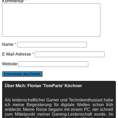
Kommentar
*
Name
*
E-Mail-Adresse
*
Website
Über Mich: Florian 'TomParis' Kirchner
Als leidenschaftlicher Gamer und Technikenthusiast habe
ich meine Begeisterung für digitale Welten schon früh
entdeckt. Meine Reise begann mit einem PC, der schnell
zum Mittelpunkt meiner Gaming-Leidenschaft wurde. Im