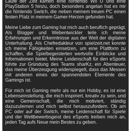
Laufe der Zeit kamen eine Nintendo Wii U und eine
PlayStation 5 hinzu, doch besonders angetan hat es mir
die Nintendo Switch, die neben meinem treuen PC einen
festen Platz in meinem Gamer-Herzen gefunden hat.
Meine Liebe zum Gaming hat mich auch beruflich geprägt.
Als Blogger und Webentwickler teile ich meine
Erfahrungen und Erkenntnisse aus der Welt der digitalen
Unterhaltung. Als Chefredakteur von spielzeit.net konnte
ich meine Fähigkeiten einsetzen, um eine Plattform zu
schaffen, die Spielbegeisterten wertvolle Einblicke und
Informationen bietet. Meine Leidenschaft für den eSports
führte zur Gründung des Teams sharKz, ein Abenteuer,
das meine Überzeugung widerspiegelt, dass das Messen
mit anderen eines der spannendsten Elemente des
Gamings ist.
Für mich ist Gaming mehr als nur ein Hobby, es ist eine
Lebenseinstellung, die mich inspiriert, kreativ zu sein, und
eine Gemeinschaft, die mich motiviert, ständig
dazuzulernen und mich selbst herauszufordern. Ob am
PC oder auf der Switch, meine Leidenschaft für Spiele
und der Wettbewerbsgeist des eSports treiben mich an,
jeden Tag aufs Neue mein Bestes zu geben.