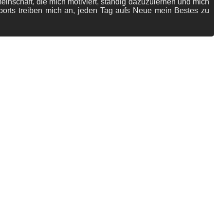
meinschaft, die mich motiviert, ständig dazuzulernen und mich
ports treiben mich an, jeden Tag aufs Neue mein Bestes zu