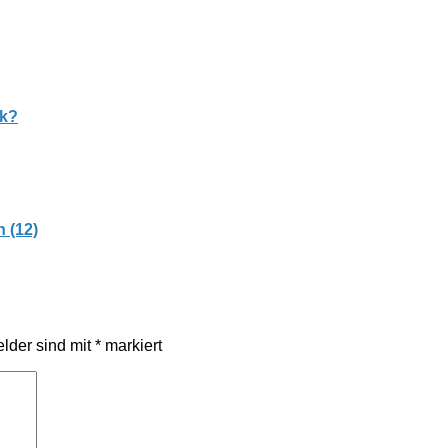
nk?
 (12)
elder sind mit
*
markiert