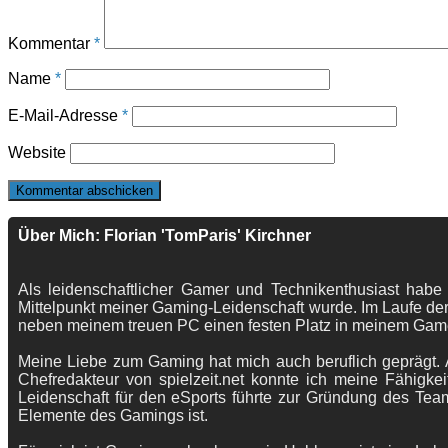
Kommentar
*
Name
*
E-Mail-Adresse
*
Website
Über Mich: Florian 'TomParis' Kirchner
Als leidenschaftlicher Gamer und Technikenthusiast habe
Mittelpunkt meiner Gaming-Leidenschaft wurde. Im Laufe der
neben meinem treuen PC einen festen Platz in meinem Gam
Meine Liebe zum Gaming hat mich auch beruflich geprägt. A
Chefredakteur von spielzeit.net konnte ich meine Fähigkei
Leidenschaft für den eSports führte zur Gründung des Te
Elemente des Gamings ist.