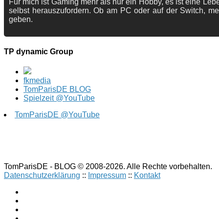
Für mich ist Gaming mehr als nur ein Hobby, es ist eine Lebe
selbst herauszufordern. Ob am PC oder auf der Switch, me
geben.
TP dynamic Group
fkmedia
TomParisDE BLOG
Spielzeit @YouTube
TomParisDE @YouTube
TomParisDE - BLOG © 2008-2026. Alle Rechte vorbehalten.
Datenschutzerklärung
::
Impressum
::
Kontakt