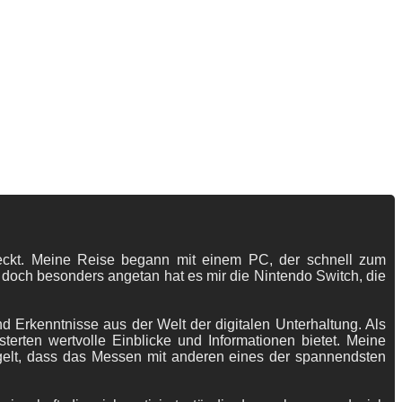
tdeckt. Meine Reise begann mit einem PC, der schnell zum
 doch besonders angetan hat es mir die Nintendo Switch, die
 Erkenntnisse aus der Welt der digitalen Unterhaltung. Als
terten wertvolle Einblicke und Informationen bietet. Meine
gelt, dass das Messen mit anderen eines der spannendsten