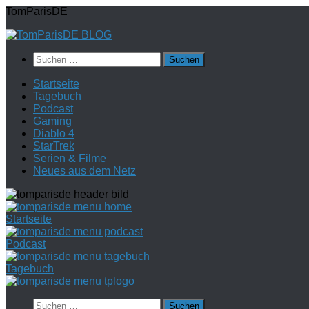
Zum
TomParisDE
Inhalt
springen
Suchen
nach:
Startseite
Tagebuch
Podcast
Gaming
Diablo 4
StarTrek
Serien & Filme
Neues aus dem Netz
Startseite
Podcast
Tagebuch
Suchen