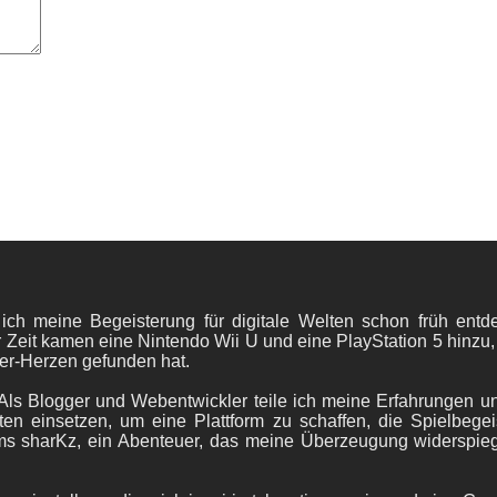
 ich meine Begeisterung für digitale Welten schon früh en
 Zeit kamen eine Nintendo Wii U und eine PlayStation 5 hinzu,
er-Herzen gefunden hat.
ls Blogger und Webentwickler teile ich meine Erfahrungen und
ten einsetzen, um eine Plattform zu schaffen, die Spielbegeis
ams sharKz, ein Abenteuer, das meine Überzeugung widerspie