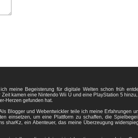
 ich meine Begeisterung für digitale Welten schon früh en
 Zeit kamen eine Nintendo Wii U und eine PlayStation 5 hinzu,
er-Herzen gefunden hat.
ls Blogger und Webentwickler teile ich meine Erfahrungen und
ten einsetzen, um eine Plattform zu schaffen, die Spielbegeis
ams sharKz, ein Abenteuer, das meine Überzeugung widerspie