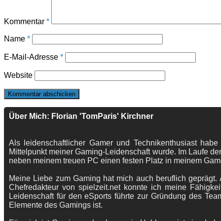
Kommentar
*
Name
*
E-Mail-Adresse
*
Website
Über Mich: Florian 'TomParis' Kirchner
Als leidenschaftlicher Gamer und Technikenthusiast habe
Mittelpunkt meiner Gaming-Leidenschaft wurde. Im Laufe der
neben meinem treuen PC einen festen Platz in meinem Gam
Meine Liebe zum Gaming hat mich auch beruflich geprägt. A
Chefredakteur von spielzeit.net konnte ich meine Fähigkei
Leidenschaft für den eSports führte zur Gründung des Te
Elemente des Gamings ist.