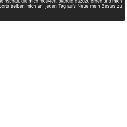
meinschaft, die mich motiviert, ständig dazuzulernen und mich
ports treiben mich an, jeden Tag aufs Neue mein Bestes zu