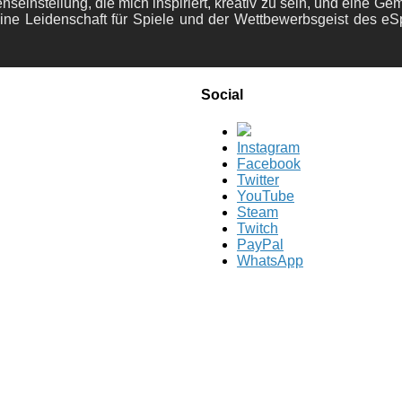
nseinstellung, die mich inspiriert, kreativ zu sein, und eine Ge
ine Leidenschaft für Spiele und der Wettbewerbsgeist des eS
Social
Instagram
Facebook
Twitter
YouTube
Steam
Twitch
PayPal
WhatsApp