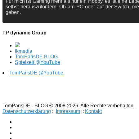
Für mich ist Gaming mehr als nur ein Hobby, es ist eine Lebe
selbst herauszufordern. Ob am PC oder auf der Switch, me
geben.
TP dynamic Group
fkmedia
TomParisDE BLOG
Spielzeit @YouTube
TomParisDE @YouTube
TomParisDE - BLOG © 2008-2026. Alle Rechte vorbehalten.
Datenschutzerklärung
::
Impressum
::
Kontakt