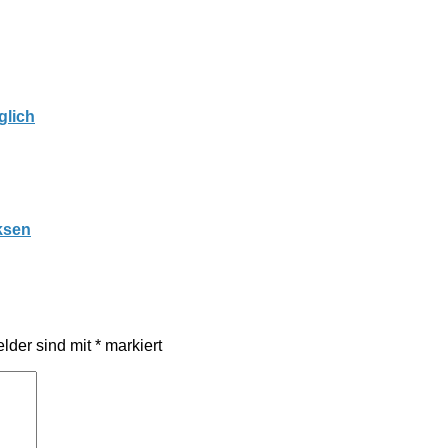
glich
ksen
elder sind mit
*
markiert