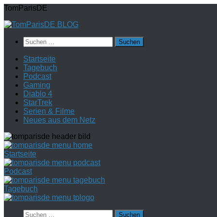
Zum
TomParisDE
Inhalt
springen
Suchen
nach:
Startseite
Tagebuch
Podcast
Gaming
Diablo 4
StarTrek
Serien & Filme
Neues aus dem Netz
Startseite
Podcast
Tagebuch
Suchen