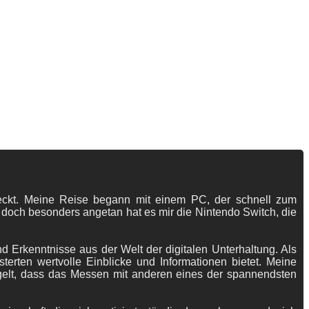
tdeckt. Meine Reise begann mit einem PC, der schnell zum
 doch besonders angetan hat es mir die Nintendo Switch, die
 Erkenntnisse aus der Welt der digitalen Unterhaltung. Als
terten wertvolle Einblicke und Informationen bietet. Meine
gelt, dass das Messen mit anderen eines der spannendsten