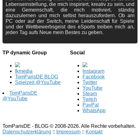
Lebenseinstellung, die mich inspiriert, kreativ zu sein, und
eine Gemeinschaft, die mich motiviert, ständig
dazuzulernen und mich selbst herauszufordern. Ob am
PC oder auf der Switch, meine Leidenschaft für Spiele
und der Wettbewerbsgeist des eSports treiben mich an,
jeden Tag aufs Neue mein Bestes zu geben.
TP dynamic Group
Social
fkmedia
Instagram
TomParisDE BLOG
Facebook
Spielzeit @YouTube
Twitter
YouTube
TomParisDE
Steam
@YouTube
Twitch
PayPal
WhatsApp
TomParisDE - BLOG © 2008-2026. Alle Rechte vorbehalten.
Datenschutzerklärung
::
Impressum
::
Kontakt