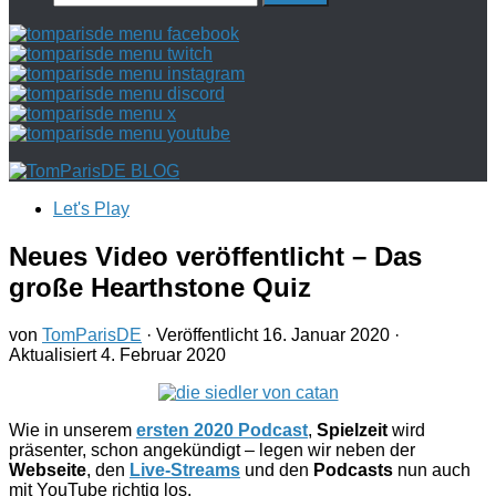
nach:
Let's Play
Neues Video veröffentlicht – Das
große Hearthstone Quiz
von
TomParisDE
· Veröffentlicht
16. Januar 2020
·
Aktualisiert
4. Februar 2020
Wie in unserem
ersten 2020 Podcast
,
Spielzeit
wird
präsenter, schon angekündigt – legen wir neben der
Webseite
, den
Live-Streams
und den
Podcasts
nun auch
mit YouTube richtig los.