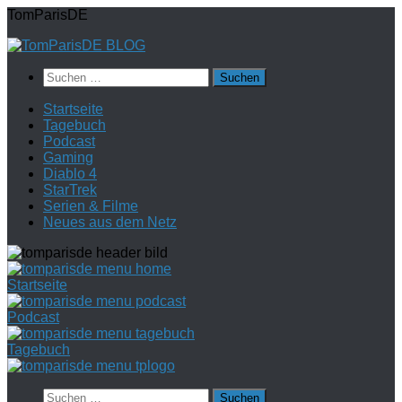
Zum
TomParisDE
Inhalt
springen
Suchen
nach:
Startseite
Tagebuch
Podcast
Gaming
Diablo 4
StarTrek
Serien & Filme
Neues aus dem Netz
Startseite
Podcast
Tagebuch
Suchen