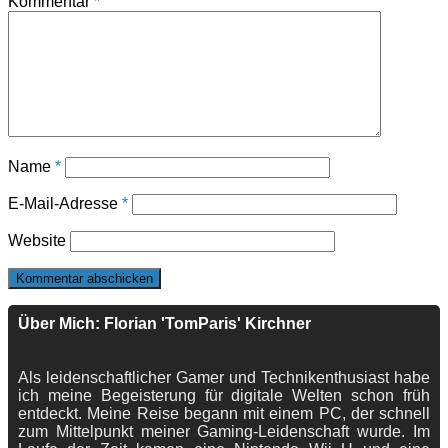
Kommentar
*
Name
*
E-Mail-Adresse
*
Website
Über Mich: Florian 'TomParis' Kirchner
Als leidenschaftlicher Gamer und Technikenthusiast habe
ich meine Begeisterung für digitale Welten schon früh
entdeckt. Meine Reise begann mit einem PC, der schnell
zum Mittelpunkt meiner Gaming-Leidenschaft wurde. Im