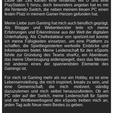
Laufe der Zeit kamen eine Nintendo Wii U und eine
PlayStation 5 hinzu, doch besonders angetan hat es mir
die Nintendo Switch, die neben meinem treuen PC einen
festen Platz in meinem Gamer-Herzen gefunden hat.
Meine Liebe zum Gaming hat mich auch beruflich geprägt.
Als Blogger und Webentwickler teile ich meine
Erfahrungen und Erkenntnisse aus der Welt der digitalen
Unterhaltung. Als Chefredakteur von spielzeit.net konnte
ich meine Fähigkeiten einsetzen, um eine Plattform zu
schaffen, die Spielbegeisterten wertvolle Einblicke und
Informationen bietet. Meine Leidenschaft für den eSports
führte zur Gründung des Teams sharKz, ein Abenteuer,
das meine Überzeugung widerspiegelt, dass das Messen
mit anderen eines der spannendsten Elemente des
Gamings ist.
Für mich ist Gaming mehr als nur ein Hobby, es ist eine
Lebenseinstellung, die mich inspiriert, kreativ zu sein, und
eine Gemeinschaft, die mich motiviert, ständig
dazuzulernen und mich selbst herauszufordern. Ob am
PC oder auf der Switch, meine Leidenschaft für Spiele
und der Wettbewerbsgeist des eSports treiben mich an,
jeden Tag aufs Neue mein Bestes zu geben.