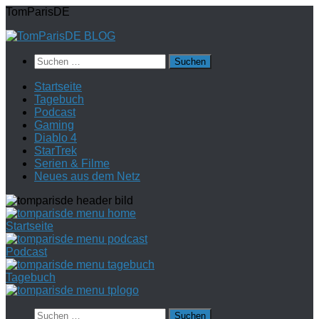
Zum
TomParisDE
Inhalt
springen
Suchen
nach:
Startseite
Tagebuch
Podcast
Gaming
Diablo 4
StarTrek
Serien & Filme
Neues aus dem Netz
Startseite
Podcast
Tagebuch
Suchen