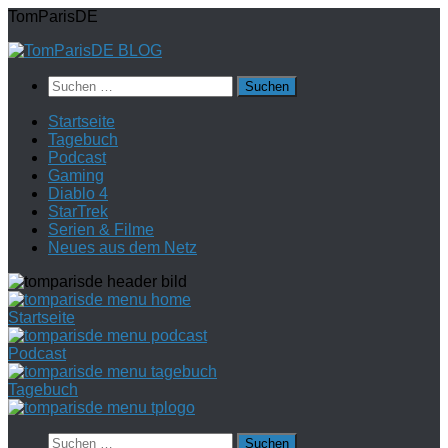
Zum
TomParisDE
Inhalt
springen
Suchen
nach:
Startseite
Tagebuch
Podcast
Gaming
Diablo 4
StarTrek
Serien & Filme
Neues aus dem Netz
Startseite
Podcast
Tagebuch
Suchen