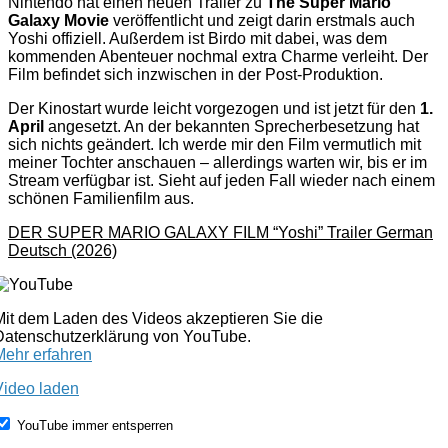
Nintendo hat einen neuen Trailer zu
The Super Mario
Galaxy Movie
veröffentlicht und zeigt darin erstmals auch
Yoshi offiziell. Außerdem ist Birdo mit dabei, was dem
kommenden Abenteuer nochmal extra Charme verleiht. Der
Film befindet sich inzwischen in der Post-Produktion.
Der Kinostart wurde leicht vorgezogen und ist jetzt für den
1.
April
angesetzt. An der bekannten Sprecherbesetzung hat
sich nichts geändert. Ich werde mir den Film vermutlich mit
meiner Tochter anschauen – allerdings warten wir, bis er im
Stream verfügbar ist. Sieht auf jeden Fall wieder nach einem
schönen Familienfilm aus.
DER SUPER MARIO GALAXY FILM “Yoshi” Trailer German
Deutsch (2026)
Mit dem Laden des Videos akzeptieren Sie die
Datenschutzerklärung von YouTube.
Mehr erfahren
Video laden
YouTube immer entsperren