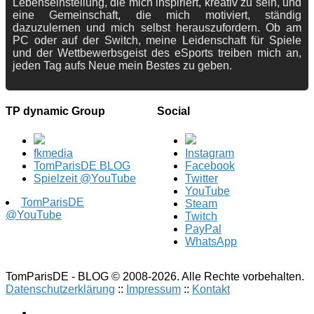
Lebenseinstellung, die mich inspiriert, kreativ zu sein, und
eine Gemeinschaft, die mich motiviert, ständig
dazuzulernen und mich selbst herauszufordern. Ob am
PC oder auf der Switch, meine Leidenschaft für Spiele
und der Wettbewerbsgeist des eSports treiben mich an,
jeden Tag aufs Neue mein Bestes zu geben.
TP dynamic Group
Social
fkmedia
Instagram
TomParisDE BLOG
Facebook
Spielzeit @YouTube
Twitter
YouTube
TomParisDE
Steam
@YouTube
Twitch
PayPal
WhatsApp
TomParisDE - BLOG © 2008-2026. Alle Rechte vorbehalten.
Datenschutzerklärung
::
Impressum
::
Kontakt