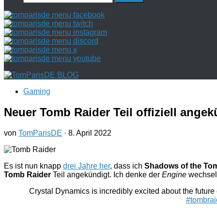
nach:
Gaming
Neuer Tomb Raider Teil offiziell angek
von
TomParisDE
·
8. April 2022
Es ist nun knapp
drei Jahre her
, dass ich
Shadows of the To
Tomb Raider
Teil angekündigt. Ich denke der
Engine
wechselt
Crystal Dynamics is incredibly excited about the future 
#tombrai