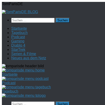
Zum
TomParisDE
Inhalt
springen
Suchen
nach:
Startseite
Tagebuch
Podcast
Gaming
Diablo 4
StarTrek
Serien & Filme
Neues aus dem Netz
Startseite
Podcast
Tagebuch
Suchen