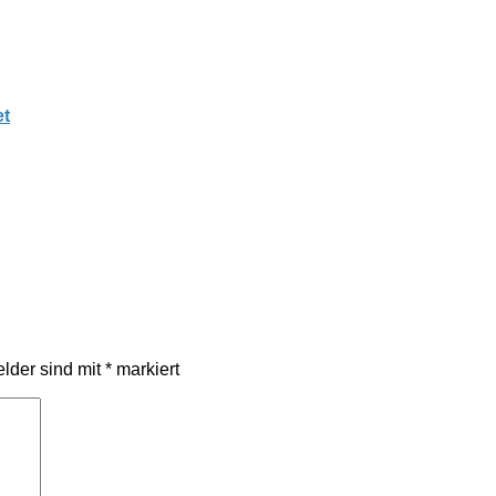
et
elder sind mit
*
markiert