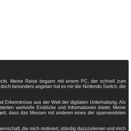
tdeckt. Meine Reise begann mit einem PC, der schnell zum
 doch besonders angetan hat es mir die Nintendo Switch, die
 Erkenntnisse aus der Welt der digitalen Unterhaltung. Als
terten wertvolle Einblicke und Informationen bietet. Meine
gelt, dass das Messen mit anderen eines der spannendsten
meinschaft, die mich motiviert, ständig dazuzulernen und mich