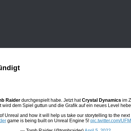
ündigt
mb Raider
durchgespielt habe. Jetzt hat
Crystal Dynamics
im Z
 wird dem Spiel guttun und die Grafik auf ein neues Level hebe
of Unreal and how it will help us take our storytelling to the nex
der
game is being built on Unreal Engine 5!
pic.twitter.com/U
— Tomb Raider (@tombraider)
April 5, 2022