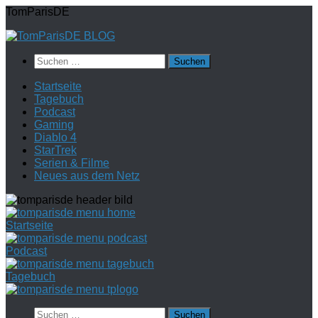
Zum
TomParisDE
Inhalt
springen
Suchen
nach:
Startseite
Tagebuch
Podcast
Gaming
Diablo 4
StarTrek
Serien & Filme
Neues aus dem Netz
Startseite
Podcast
Tagebuch
Suchen