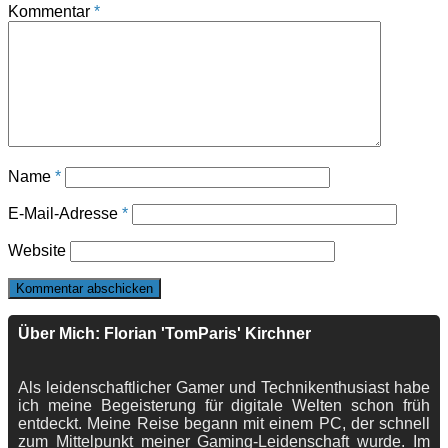
Kommentar
*
Name
*
E-Mail-Adresse
*
Website
Über Mich: Florian 'TomParis' Kirchner
Als leidenschaftlicher Gamer und Technikenthusiast habe
ich meine Begeisterung für digitale Welten schon früh
entdeckt. Meine Reise begann mit einem PC, der schnell
zum Mittelpunkt meiner Gaming-Leidenschaft wurde. Im