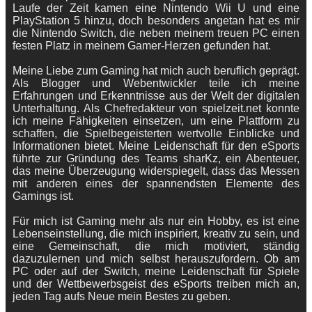
Laufe der Zeit kamen eine Nintendo Wii U und eine
PlayStation 5 hinzu, doch besonders angetan hat es mir
die Nintendo Switch, die neben meinem treuen PC einen
festen Platz in meinem Gamer-Herzen gefunden hat.
Meine Liebe zum Gaming hat mich auch beruflich geprägt.
Als Blogger und Webentwickler teile ich meine
Erfahrungen und Erkenntnisse aus der Welt der digitalen
Unterhaltung. Als Chefredakteur von spielzeit.net konnte
ich meine Fähigkeiten einsetzen, um eine Plattform zu
schaffen, die Spielbegeisterten wertvolle Einblicke und
Informationen bietet. Meine Leidenschaft für den eSports
führte zur Gründung des Teams sharKz, ein Abenteuer,
das meine Überzeugung widerspiegelt, dass das Messen
mit anderen eines der spannendsten Elemente des
Gamings ist.
Für mich ist Gaming mehr als nur ein Hobby, es ist eine
Lebenseinstellung, die mich inspiriert, kreativ zu sein, und
eine Gemeinschaft, die mich motiviert, ständig
dazuzulernen und mich selbst herauszufordern. Ob am
PC oder auf der Switch, meine Leidenschaft für Spiele
und der Wettbewerbsgeist des eSports treiben mich an,
jeden Tag aufs Neue mein Bestes zu geben.