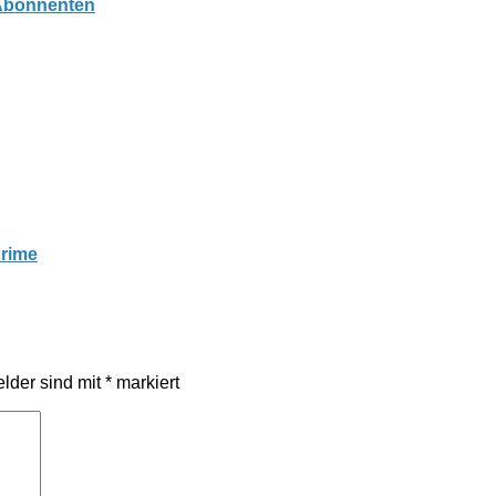
 Abonnenten
Prime
elder sind mit
*
markiert