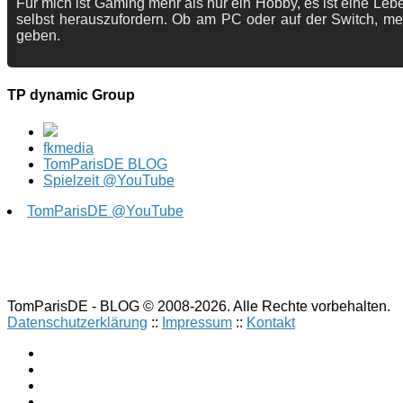
Für mich ist Gaming mehr als nur ein Hobby, es ist eine Lebe
selbst herauszufordern. Ob am PC oder auf der Switch, me
geben.
TP dynamic Group
fkmedia
TomParisDE BLOG
Spielzeit @YouTube
TomParisDE @YouTube
TomParisDE - BLOG © 2008-2026. Alle Rechte vorbehalten.
Datenschutzerklärung
::
Impressum
::
Kontakt