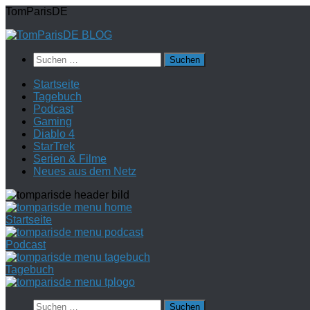
Zum
TomParisDE
Inhalt
springen
Suchen
nach:
Startseite
Tagebuch
Podcast
Gaming
Diablo 4
StarTrek
Serien & Filme
Neues aus dem Netz
Startseite
Podcast
Tagebuch
Suchen