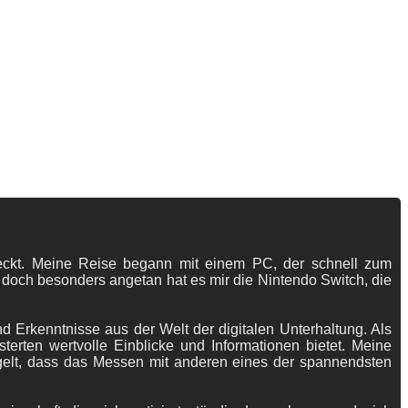
tdeckt. Meine Reise begann mit einem PC, der schnell zum
 doch besonders angetan hat es mir die Nintendo Switch, die
 Erkenntnisse aus der Welt der digitalen Unterhaltung. Als
terten wertvolle Einblicke und Informationen bietet. Meine
gelt, dass das Messen mit anderen eines der spannendsten