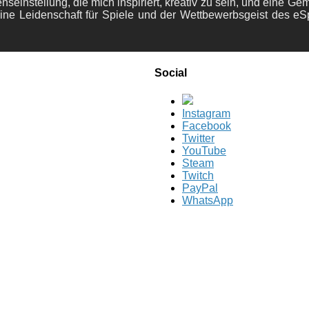
nseinstellung, die mich inspiriert, kreativ zu sein, und eine Ge
ine Leidenschaft für Spiele und der Wettbewerbsgeist des eS
Social
Instagram
Facebook
Twitter
YouTube
Steam
Twitch
PayPal
WhatsApp