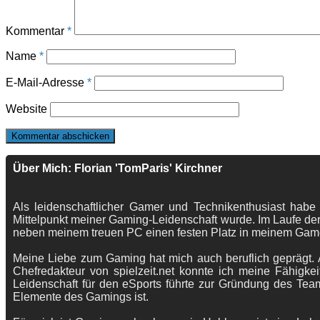
Kommentar
*
Name
*
E-Mail-Adresse
*
Website
Über Mich: Florian 'TomParis' Kirchner
Als leidenschaftlicher Gamer und Technikenthusiast habe
Mittelpunkt meiner Gaming-Leidenschaft wurde. Im Laufe der
neben meinem treuen PC einen festen Platz in meinem Gam
Meine Liebe zum Gaming hat mich auch beruflich geprägt. A
Chefredakteur von spielzeit.net konnte ich meine Fähigkei
Leidenschaft für den eSports führte zur Gründung des Te
Elemente des Gamings ist.