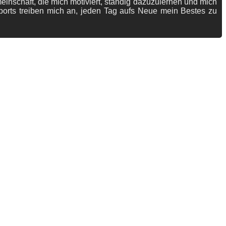
meinschaft, die mich motiviert, ständig dazuzulernen und mich
ports treiben mich an, jeden Tag aufs Neue mein Bestes zu