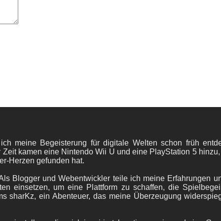
 ich meine Begeisterung für digitale Welten schon früh en
 Zeit kamen eine Nintendo Wii U und eine PlayStation 5 hinzu,
er-Herzen gefunden hat.
ls Blogger und Webentwickler teile ich meine Erfahrungen und
ten einsetzen, um eine Plattform zu schaffen, die Spielbegeis
ams sharKz, ein Abenteuer, das meine Überzeugung widerspie