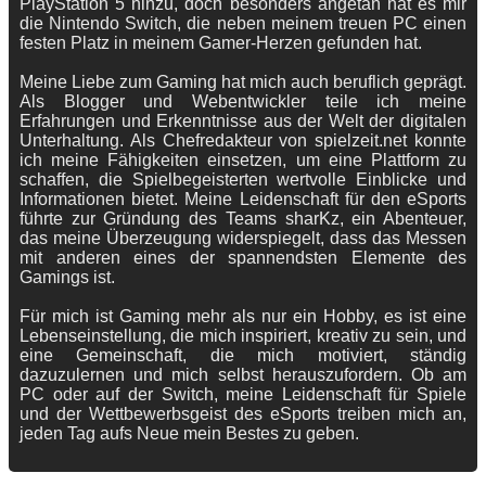
PlayStation 5 hinzu, doch besonders angetan hat es mir
die Nintendo Switch, die neben meinem treuen PC einen
festen Platz in meinem Gamer-Herzen gefunden hat.
Meine Liebe zum Gaming hat mich auch beruflich geprägt.
Als Blogger und Webentwickler teile ich meine
Erfahrungen und Erkenntnisse aus der Welt der digitalen
Unterhaltung. Als Chefredakteur von spielzeit.net konnte
ich meine Fähigkeiten einsetzen, um eine Plattform zu
schaffen, die Spielbegeisterten wertvolle Einblicke und
Informationen bietet. Meine Leidenschaft für den eSports
führte zur Gründung des Teams sharKz, ein Abenteuer,
das meine Überzeugung widerspiegelt, dass das Messen
mit anderen eines der spannendsten Elemente des
Gamings ist.
Für mich ist Gaming mehr als nur ein Hobby, es ist eine
Lebenseinstellung, die mich inspiriert, kreativ zu sein, und
eine Gemeinschaft, die mich motiviert, ständig
dazuzulernen und mich selbst herauszufordern. Ob am
PC oder auf der Switch, meine Leidenschaft für Spiele
und der Wettbewerbsgeist des eSports treiben mich an,
jeden Tag aufs Neue mein Bestes zu geben.