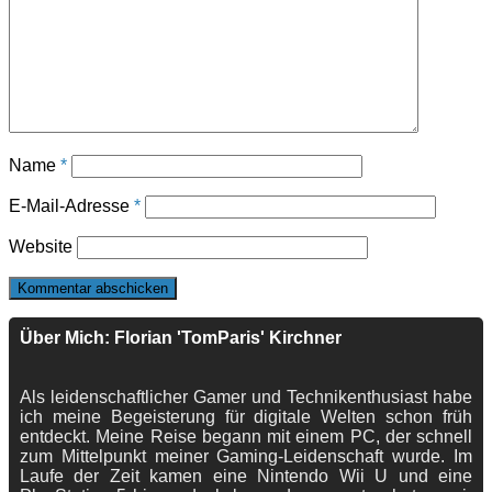
Name
*
E-Mail-Adresse
*
Website
Über Mich: Florian 'TomParis' Kirchner
Als leidenschaftlicher Gamer und Technikenthusiast habe
ich meine Begeisterung für digitale Welten schon früh
entdeckt. Meine Reise begann mit einem PC, der schnell
zum Mittelpunkt meiner Gaming-Leidenschaft wurde. Im
Laufe der Zeit kamen eine Nintendo Wii U und eine