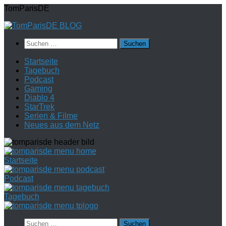
Zum
TomParisDE
Inhalt
springen
Suchen
nach:
Startseite
Tagebuch
Podcast
Gaming
Diablo 4
StarTrek
Serien & Filme
Neues aus dem Netz
Startseite
Podcast
Tagebuch
Suchen