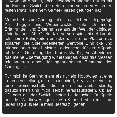
PlayStation 5 hinzu, doch besonders angetan hat es mir
die Nintendo Switch, die neben meinem treuen PC einen
festen Platz in meinem Gamer-Herzen gefunden hat.
Meine Liebe zum Gaming hat mich auch beruflich geprägt.
Als Blogger und Webentwickler teile ich meine
Erfahrungen und Erkenntnisse aus der Welt der digitalen
Unterhaltung. Als Chefredakteur von spielzeit.net konnte
ich meine Fähigkeiten einsetzen, um eine Plattform zu
schaffen, die Spielbegeisterten wertvolle Einblicke und
Informationen bietet. Meine Leidenschaft für den eSports
führte zur Gründung des Teams sharKz, ein Abenteuer,
das meine Überzeugung widerspiegelt, dass das Messen
mit anderen eines der spannendsten Elemente des
Gamings ist.
Für mich ist Gaming mehr als nur ein Hobby, es ist eine
Lebenseinstellung, die mich inspiriert, kreativ zu sein, und
eine Gemeinschaft, die mich motiviert, ständig
dazuzulernen und mich selbst herauszufordern. Ob am
PC oder auf der Switch, meine Leidenschaft für Spiele
und der Wettbewerbsgeist des eSports treiben mich an,
jeden Tag aufs Neue mein Bestes zu geben.