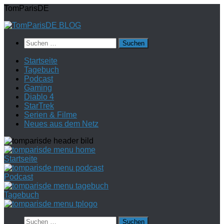
Zum
TomParisDE
Inhalt
springen
Suchen
nach:
Startseite
Tagebuch
Podcast
Gaming
Diablo 4
StarTrek
Serien & Filme
Neues aus dem Netz
Startseite
Podcast
Tagebuch
Suchen