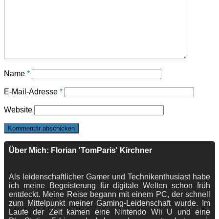
Name
*
E-Mail-Adresse
*
Website
Über Mich: Florian 'TomParis' Kirchner
Als leidenschaftlicher Gamer und Technikenthusiast habe
ich meine Begeisterung für digitale Welten schon früh
entdeckt. Meine Reise begann mit einem PC, der schnell
zum Mittelpunkt meiner Gaming-Leidenschaft wurde. Im
Laufe der Zeit kamen eine Nintendo Wii U und eine