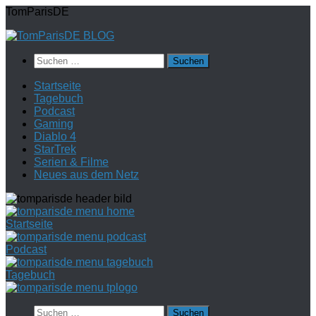
Zum
TomParisDE
Inhalt
springen
Suchen
nach:
Startseite
Tagebuch
Podcast
Gaming
Diablo 4
StarTrek
Serien & Filme
Neues aus dem Netz
Startseite
Podcast
Tagebuch
Suchen