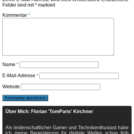
Felder sind mit
*
markiert
Kommentar
*
Name
*
E-Mail-Adresse
*
Website
Über Mich: Florian 'TomParis' Kirchner
Als leidenschaftlicher Gamer und Technikenthusiast habe
ich meine Begeisterung für digitale Welten schon früh