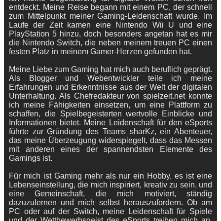
entdeckt. Meine Reise begann mit einem PC, der schnell
zum Mittelpunkt meiner Gaming-Leidenschaft wurde. Im
Laufe der Zeit kamen eine Nintendo Wii U und eine
PlayStation 5 hinzu, doch besonders angetan hat es mir
die Nintendo Switch, die neben meinem treuen PC einen
festen Platz in meinem Gamer-Herzen gefunden hat.
Meine Liebe zum Gaming hat mich auch beruflich geprägt.
Als Blogger und Webentwickler teile ich meine
Erfahrungen und Erkenntnisse aus der Welt der digitalen
Unterhaltung. Als Chefredakteur von spielzeit.net konnte
ich meine Fähigkeiten einsetzen, um eine Plattform zu
schaffen, die Spielbegeisterten wertvolle Einblicke und
Informationen bietet. Meine Leidenschaft für den eSports
führte zur Gründung des Teams sharKz, ein Abenteuer,
das meine Überzeugung widerspiegelt, dass das Messen
mit anderen eines der spannendsten Elemente des
Gamings ist.
Für mich ist Gaming mehr als nur ein Hobby, es ist eine
Lebenseinstellung, die mich inspiriert, kreativ zu sein, und
eine Gemeinschaft, die mich motiviert, ständig
dazuzulernen und mich selbst herauszufordern. Ob am
PC oder auf der Switch, meine Leidenschaft für Spiele
und der Wettbewerbsgeist des eSports treiben mich an,