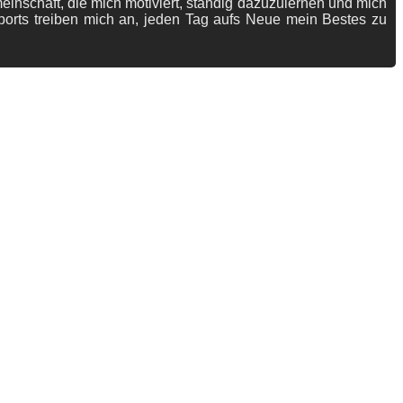
meinschaft, die mich motiviert, ständig dazuzulernen und mich
ports treiben mich an, jeden Tag aufs Neue mein Bestes zu