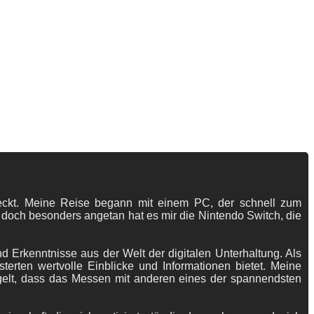
tdeckt. Meine Reise begann mit einem PC, der schnell zum
 doch besonders angetan hat es mir die Nintendo Switch, die
 Erkenntnisse aus der Welt der digitalen Unterhaltung. Als
terten wertvolle Einblicke und Informationen bietet. Meine
gelt, dass das Messen mit anderen eines der spannendsten