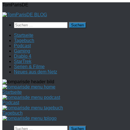
Zum
TomParisDE
Inhalt
springen
Suchen
nach:
Startseite
Tagebuch
Podcast
Gaming
Diablo 4
StarTrek
Serien & Filme
Neues aus dem Netz
Startseite
Podcast
Tagebuch
Suchen