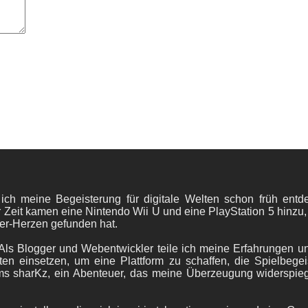
 ich meine Begeisterung für digitale Welten schon früh en
 Zeit kamen eine Nintendo Wii U und eine PlayStation 5 hinzu,
er-Herzen gefunden hat.
ls Blogger und Webentwickler teile ich meine Erfahrungen und
ten einsetzen, um eine Plattform zu schaffen, die Spielbegeis
ams sharKz, ein Abenteuer, das meine Überzeugung widerspie