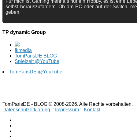
Für mich ist Gaming mehr als nur ein Hobby, es ist eine Lebe
selbst herauszufordern. Ob am PC oder auf der Switch, me
geben.
TP dynamic Group
fkmedia
TomParisDE BLOG
Spielzeit @YouTube
TomParisDE @YouTube
TomParisDE - BLOG © 2008-2026. Alle Rechte vorbehalten.
Datenschutzerklärung
::
Impressum
::
Kontakt