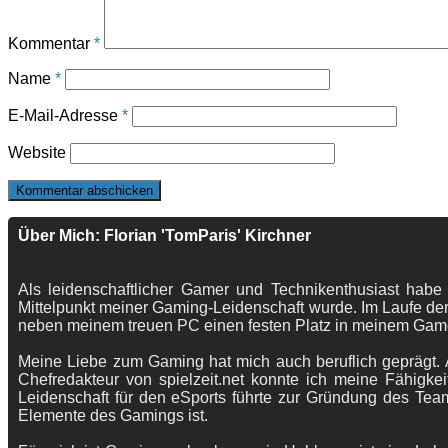
Kommentar
*
Name
*
E-Mail-Adresse
*
Website
Über Mich: Florian 'TomParis' Kirchner
Als leidenschaftlicher Gamer und Technikenthusiast habe
Mittelpunkt meiner Gaming-Leidenschaft wurde. Im Laufe der
neben meinem treuen PC einen festen Platz in meinem Gam
Meine Liebe zum Gaming hat mich auch beruflich geprägt. A
Chefredakteur von spielzeit.net konnte ich meine Fähigkei
Leidenschaft für den eSports führte zur Gründung des Te
Elemente des Gamings ist.