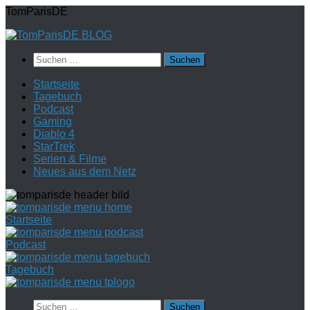
Zum
TomParisDE
Inhalt
springen
Suchen
nach:
Startseite
Tagebuch
Podcast
Gaming
Diablo 4
StarTrek
Serien & Filme
Neues aus dem Netz
Startseite
Podcast
Tagebuch
Suchen