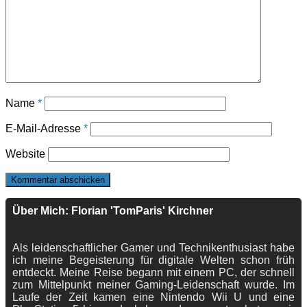
Name
*
E-Mail-Adresse
*
Website
Über Mich: Florian 'TomParis' Kirchner
Als leidenschaftlicher Gamer und Technikenthusiast habe
ich meine Begeisterung für digitale Welten schon früh
entdeckt. Meine Reise begann mit einem PC, der schnell
zum Mittelpunkt meiner Gaming-Leidenschaft wurde. Im
Laufe der Zeit kamen eine Nintendo Wii U und eine