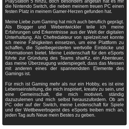
PlayStation 5 hinzu, doch besonders angetan hat es mir
die Nintendo Switch, die neben meinem treuen PC einen
festen Platz in meinem Gamer-Herzen gefunden hat.
Meine Liebe zum Gaming hat mich auch beruflich geprägt.
Als Blogger und Webentwickler teile ich meine
Erfahrungen und Erkenntnisse aus der Welt der digitalen
Unterhaltung. Als Chefredakteur von spielzeit.net konnte
ich meine Fähigkeiten einsetzen, um eine Plattform zu
schaffen, die Spielbegeisterten wertvolle Einblicke und
Informationen bietet. Meine Leidenschaft für den eSports
führte zur Gründung des Teams sharKz, ein Abenteuer,
das meine Überzeugung widerspiegelt, dass das Messen
mit anderen eines der spannendsten Elemente des
Gamings ist.
Für mich ist Gaming mehr als nur ein Hobby, es ist eine
Lebenseinstellung, die mich inspiriert, kreativ zu sein, und
eine Gemeinschaft, die mich motiviert, ständig
dazuzulernen und mich selbst herauszufordern. Ob am
PC oder auf der Switch, meine Leidenschaft für Spiele
und der Wettbewerbsgeist des eSports treiben mich an,
jeden Tag aufs Neue mein Bestes zu geben.