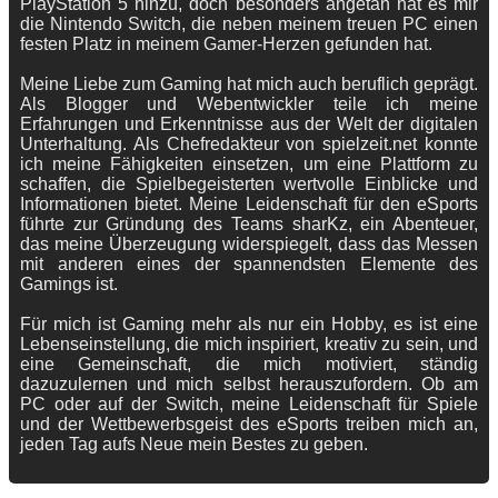
PlayStation 5 hinzu, doch besonders angetan hat es mir
die Nintendo Switch, die neben meinem treuen PC einen
festen Platz in meinem Gamer-Herzen gefunden hat.
Meine Liebe zum Gaming hat mich auch beruflich geprägt.
Als Blogger und Webentwickler teile ich meine
Erfahrungen und Erkenntnisse aus der Welt der digitalen
Unterhaltung. Als Chefredakteur von spielzeit.net konnte
ich meine Fähigkeiten einsetzen, um eine Plattform zu
schaffen, die Spielbegeisterten wertvolle Einblicke und
Informationen bietet. Meine Leidenschaft für den eSports
führte zur Gründung des Teams sharKz, ein Abenteuer,
das meine Überzeugung widerspiegelt, dass das Messen
mit anderen eines der spannendsten Elemente des
Gamings ist.
Für mich ist Gaming mehr als nur ein Hobby, es ist eine
Lebenseinstellung, die mich inspiriert, kreativ zu sein, und
eine Gemeinschaft, die mich motiviert, ständig
dazuzulernen und mich selbst herauszufordern. Ob am
PC oder auf der Switch, meine Leidenschaft für Spiele
und der Wettbewerbsgeist des eSports treiben mich an,
jeden Tag aufs Neue mein Bestes zu geben.