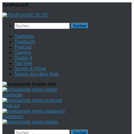
Zum
TomParisDE
Inhalt
springen
Suchen
nach:
Startseite
Tagebuch
Podcast
Gaming
Diablo 4
StarTrek
Serien & Filme
Neues aus dem Netz
Startseite
Podcast
Tagebuch
Suchen