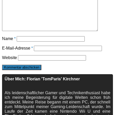
Name
*
E-Mail-Adresse
*
Website
Über Mich: Florian 'TomParis' Kirchner
Als leidenschaftlicher Gamer und Technikenthusiast habe
ich meine Begeisterung für digitale Welten schon früh
entdeckt. Meine Reise begann mit einem PC, der schnell
zum Mittelpunkt meiner Gaming-Leidenschaft wurde. Im
Laufe der Zeit kamen eine Nintendo Wii U und eine