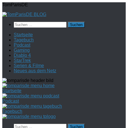
Zum
TomParisDE
Inhalt
springen
Suchen
nach:
Startseite
Tagebuch
Podcast
Gaming
Diablo 4
StarTrek
Serien & Filme
Neues aus dem Netz
Startseite
Podcast
Tagebuch
Suchen