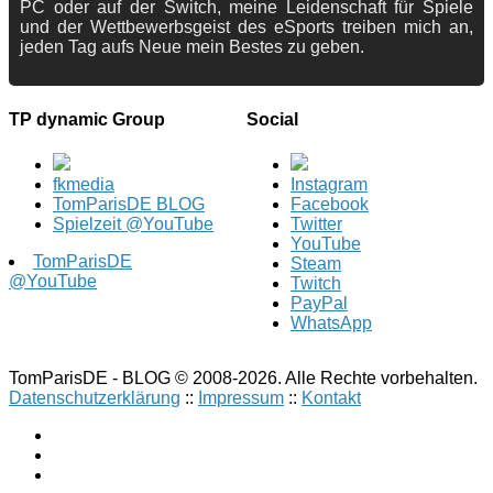
PC oder auf der Switch, meine Leidenschaft für Spiele
und der Wettbewerbsgeist des eSports treiben mich an,
jeden Tag aufs Neue mein Bestes zu geben.
TP dynamic Group
Social
fkmedia
Instagram
TomParisDE BLOG
Facebook
Spielzeit @YouTube
Twitter
YouTube
TomParisDE
Steam
@YouTube
Twitch
PayPal
WhatsApp
TomParisDE - BLOG © 2008-2026. Alle Rechte vorbehalten.
Datenschutzerklärung
::
Impressum
::
Kontakt