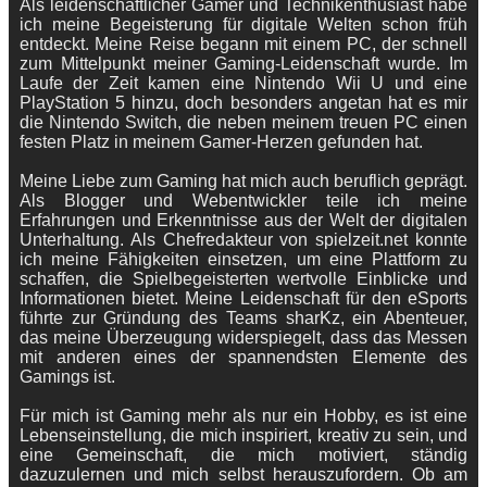
Als leidenschaftlicher Gamer und Technikenthusiast habe
ich meine Begeisterung für digitale Welten schon früh
entdeckt. Meine Reise begann mit einem PC, der schnell
zum Mittelpunkt meiner Gaming-Leidenschaft wurde. Im
Laufe der Zeit kamen eine Nintendo Wii U und eine
PlayStation 5 hinzu, doch besonders angetan hat es mir
die Nintendo Switch, die neben meinem treuen PC einen
festen Platz in meinem Gamer-Herzen gefunden hat.
Meine Liebe zum Gaming hat mich auch beruflich geprägt.
Als Blogger und Webentwickler teile ich meine
Erfahrungen und Erkenntnisse aus der Welt der digitalen
Unterhaltung. Als Chefredakteur von spielzeit.net konnte
ich meine Fähigkeiten einsetzen, um eine Plattform zu
schaffen, die Spielbegeisterten wertvolle Einblicke und
Informationen bietet. Meine Leidenschaft für den eSports
führte zur Gründung des Teams sharKz, ein Abenteuer,
das meine Überzeugung widerspiegelt, dass das Messen
mit anderen eines der spannendsten Elemente des
Gamings ist.
Für mich ist Gaming mehr als nur ein Hobby, es ist eine
Lebenseinstellung, die mich inspiriert, kreativ zu sein, und
eine Gemeinschaft, die mich motiviert, ständig
dazuzulernen und mich selbst herauszufordern. Ob am