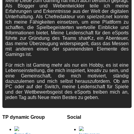
Meine Liebe zum Gaming hat mich auch beruflich geprägt.
Als Blogger und Webentwickler teile ich meine
Erfahrungen und Erkenntnisse aus der Welt der digitalen
Unterhaltung. Als Chefredakteur von spielzeit.net konnte
ich meine Fähigkeiten einsetzen, um eine Plattform zu
schaffen, die Spielbegeisterten wertvolle Einblicke und
Informationen bietet. Meine Leidenschaft für den eSports
führte zur Gründung des Teams sharKz, ein Abenteuer,
das meine Überzeugung widerspiegelt, dass das Messen
mit anderen eines der spannendsten Elemente des
Gamings ist.
Für mich ist Gaming mehr als nur ein Hobby, es ist eine
Lebenseinstellung, die mich inspiriert, kreativ zu sein, und
eine Gemeinschaft, die mich motiviert, ständig
dazuzulernen und mich selbst herauszufordern. Ob am
PC oder auf der Switch, meine Leidenschaft für Spiele
und der Wettbewerbsgeist des eSports treiben mich an,
jeden Tag aufs Neue mein Bestes zu geben.
TP dynamic Group
Social