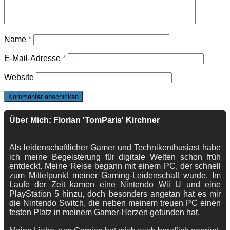
Name
*
E-Mail-Adresse
*
Website
Über Mich: Florian 'TomParis' Kirchner
Als leidenschaftlicher Gamer und Technikenthusiast habe
ich meine Begeisterung für digitale Welten schon früh
entdeckt. Meine Reise begann mit einem PC, der schnell
zum Mittelpunkt meiner Gaming-Leidenschaft wurde. Im
Laufe der Zeit kamen eine Nintendo Wii U und eine
PlayStation 5 hinzu, doch besonders angetan hat es mir
die Nintendo Switch, die neben meinem treuen PC einen
festen Platz in meinem Gamer-Herzen gefunden hat.