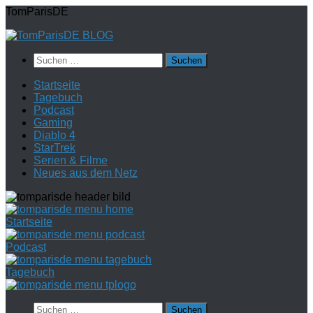
Zum
TomParisDE
Inhalt
springen
Suchen
nach:
Startseite
Tagebuch
Podcast
Gaming
Diablo 4
StarTrek
Serien & Filme
Neues aus dem Netz
Startseite
Podcast
Tagebuch
Suchen