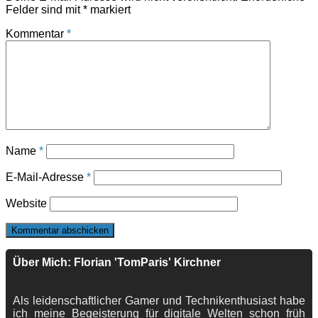
Felder sind mit
*
markiert
Kommentar
*
Name
*
E-Mail-Adresse
*
Website
Über Mich: Florian 'TomParis' Kirchner
Als leidenschaftlicher Gamer und Technikenthusiast habe
ich meine Begeisterung für digitale Welten schon früh