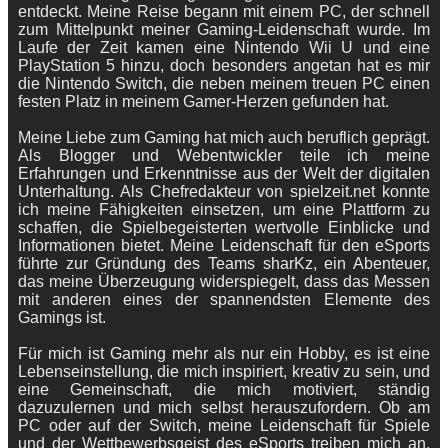
entdeckt. Meine Reise begann mit einem PC, der schnell
zum Mittelpunkt meiner Gaming-Leidenschaft wurde. Im
Laufe der Zeit kamen eine Nintendo Wii U und eine
PlayStation 5 hinzu, doch besonders angetan hat es mir
die Nintendo Switch, die neben meinem treuen PC einen
festen Platz in meinem Gamer-Herzen gefunden hat.
Meine Liebe zum Gaming hat mich auch beruflich geprägt.
Als Blogger und Webentwickler teile ich meine
Erfahrungen und Erkenntnisse aus der Welt der digitalen
Unterhaltung. Als Chefredakteur von spielzeit.net konnte
ich meine Fähigkeiten einsetzen, um eine Plattform zu
schaffen, die Spielbegeisterten wertvolle Einblicke und
Informationen bietet. Meine Leidenschaft für den eSports
führte zur Gründung des Teams sharKz, ein Abenteuer,
das meine Überzeugung widerspiegelt, dass das Messen
mit anderen eines der spannendsten Elemente des
Gamings ist.
Für mich ist Gaming mehr als nur ein Hobby, es ist eine
Lebenseinstellung, die mich inspiriert, kreativ zu sein, und
eine Gemeinschaft, die mich motiviert, ständig
dazuzulernen und mich selbst herauszufordern. Ob am
PC oder auf der Switch, meine Leidenschaft für Spiele
und der Wettbewerbsgeist des eSports treiben mich an,