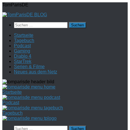
Zum
TomParisDE
Inhalt
springen
Suchen
nach:
Startseite
Tagebuch
Podcast
Gaming
Diablo 4
StarTrek
Serien & Filme
Neues aus dem Netz
Startseite
Podcast
Tagebuch
Suchen