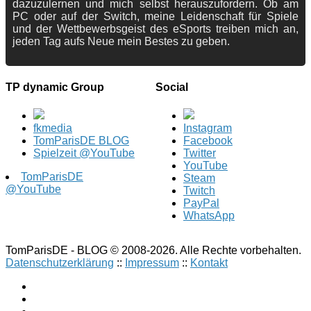
dazuzulernen und mich selbst herauszufordern. Ob am
PC oder auf der Switch, meine Leidenschaft für Spiele
und der Wettbewerbsgeist des eSports treiben mich an,
jeden Tag aufs Neue mein Bestes zu geben.
TP dynamic Group
Social
fkmedia
Instagram
TomParisDE BLOG
Facebook
Spielzeit @YouTube
Twitter
YouTube
TomParisDE
Steam
@YouTube
Twitch
PayPal
WhatsApp
TomParisDE - BLOG © 2008-2026. Alle Rechte vorbehalten.
Datenschutzerklärung
::
Impressum
::
Kontakt