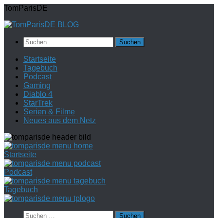
Zum
TomParisDE
Inhalt
springen
Suchen
nach:
Startseite
Tagebuch
Podcast
Gaming
Diablo 4
StarTrek
Serien & Filme
Neues aus dem Netz
Startseite
Podcast
Tagebuch
Suchen