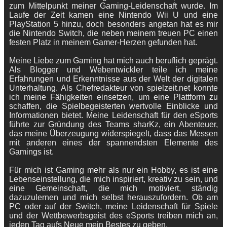
zum Mittelpunkt meiner Gaming-Leidenschaft wurde. Im
Laufe der Zeit kamen eine Nintendo Wii U und eine
PlayStation 5 hinzu, doch besonders angetan hat es mir
die Nintendo Switch, die neben meinem treuen PC einen
festen Platz in meinem Gamer-Herzen gefunden hat.
Meine Liebe zum Gaming hat mich auch beruflich geprägt.
Als Blogger und Webentwickler teile ich meine
Erfahrungen und Erkenntnisse aus der Welt der digitalen
Unterhaltung. Als Chefredakteur von spielzeit.net konnte
ich meine Fähigkeiten einsetzen, um eine Plattform zu
schaffen, die Spielbegeisterten wertvolle Einblicke und
Informationen bietet. Meine Leidenschaft für den eSports
führte zur Gründung des Teams sharKz, ein Abenteuer,
das meine Überzeugung widerspiegelt, dass das Messen
mit anderen eines der spannendsten Elemente des
Gamings ist.
Für mich ist Gaming mehr als nur ein Hobby, es ist eine
Lebenseinstellung, die mich inspiriert, kreativ zu sein, und
eine Gemeinschaft, die mich motiviert, ständig
dazuzulernen und mich selbst herauszufordern. Ob am
PC oder auf der Switch, meine Leidenschaft für Spiele
und der Wettbewerbsgeist des eSports treiben mich an,
jeden Tag aufs Neue mein Bestes zu geben.