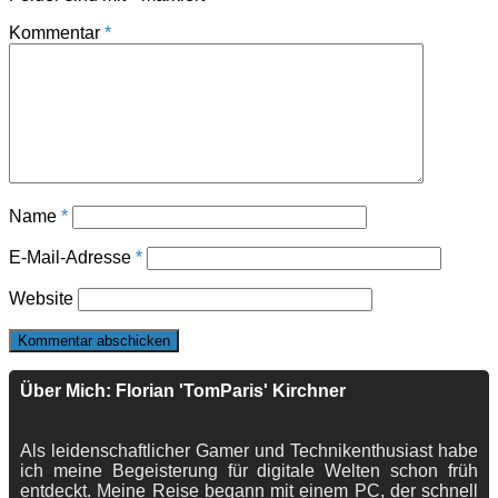
Kommentar
*
Name
*
E-Mail-Adresse
*
Website
Über Mich: Florian 'TomParis' Kirchner
Als leidenschaftlicher Gamer und Technikenthusiast habe
ich meine Begeisterung für digitale Welten schon früh
entdeckt. Meine Reise begann mit einem PC, der schnell