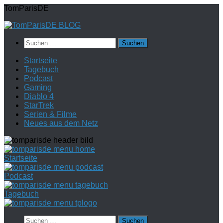
Zum
TomParisDE
Inhalt
springen
Suchen
nach:
Startseite
Tagebuch
Podcast
Gaming
Diablo 4
StarTrek
Serien & Filme
Neues aus dem Netz
Startseite
Podcast
Tagebuch
Suchen