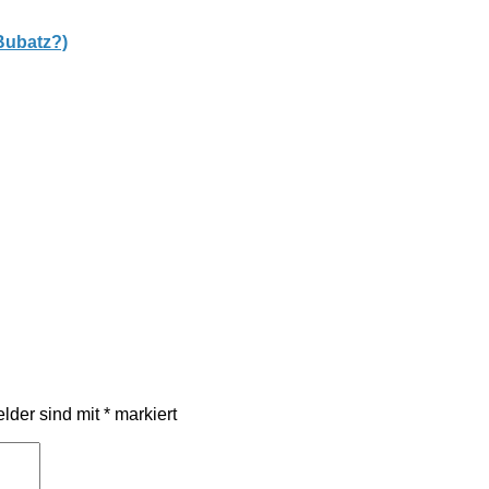
Bubatz?)
elder sind mit
*
markiert