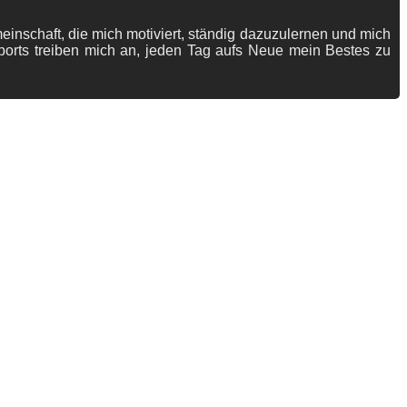
meinschaft, die mich motiviert, ständig dazuzulernen und mich
ports treiben mich an, jeden Tag aufs Neue mein Bestes zu