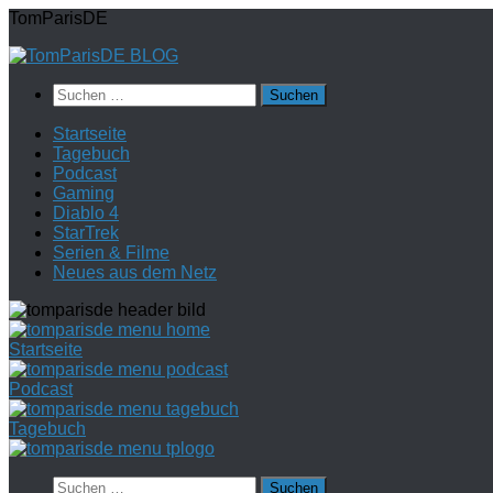
Zum
TomParisDE
Inhalt
springen
Suchen
nach:
Startseite
Tagebuch
Podcast
Gaming
Diablo 4
StarTrek
Serien & Filme
Neues aus dem Netz
Startseite
Podcast
Tagebuch
Suchen