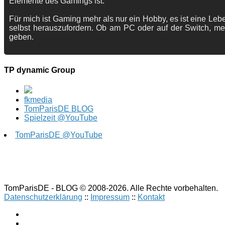
Elemente des Gamings ist.
Für mich ist Gaming mehr als nur ein Hobby, es ist eine Lebe
selbst herauszufordern. Ob am PC oder auf der Switch, me
geben.
TP dynamic Group
fkmedia
TomParisDE BLOG
Spielzeit @YouTube
TomParisDE @YouTube
TomParisDE - BLOG © 2008-2026. Alle Rechte vorbehalten.
Datenschutzerklärung
::
Impressum
::
Kontakt