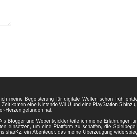
 ich meine Begeisterung für digitale Welten schon früh en
 Zeit kamen eine Nintendo Wii U und eine PlayStation 5 hinzu,
er-Herzen gefunden hat.
ls Blogger und Webentwickler teile ich meine Erfahrungen und
ten einsetzen, um eine Plattform zu schaffen, die Spielbegeis
ams sharKz, ein Abenteuer, das meine Überzeugung widerspie