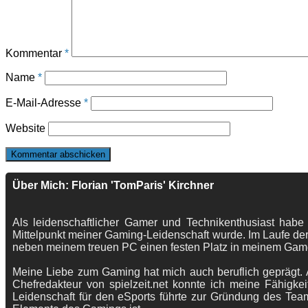
Kommentar
*
Name
*
E-Mail-Adresse
*
Website
Über Mich: Florian 'TomParis' Kirchner
Als leidenschaftlicher Gamer und Technikenthusiast habe
Mittelpunkt meiner Gaming-Leidenschaft wurde. Im Laufe der
neben meinem treuen PC einen festen Platz in meinem Gam
Meine Liebe zum Gaming hat mich auch beruflich geprägt. A
Chefredakteur von spielzeit.net konnte ich meine Fähigkei
Leidenschaft für den eSports führte zur Gründung des Te