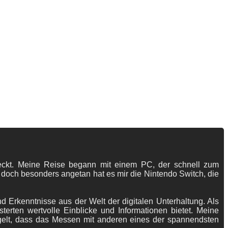
tdeckt. Meine Reise begann mit einem PC, der schnell zum
 doch besonders angetan hat es mir die Nintendo Switch, die
 Erkenntnisse aus der Welt der digitalen Unterhaltung. Als
terten wertvolle Einblicke und Informationen bietet. Meine
gelt, dass das Messen mit anderen eines der spannendsten