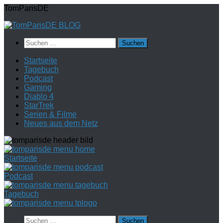
Zum
TomParisDE
Inhalt
springen
Suchen
nach:
Startseite
Tagebuch
Podcast
Gaming
Diablo 4
StarTrek
Serien & Filme
Neues aus dem Netz
Startseite
Podcast
Tagebuch
Suchen