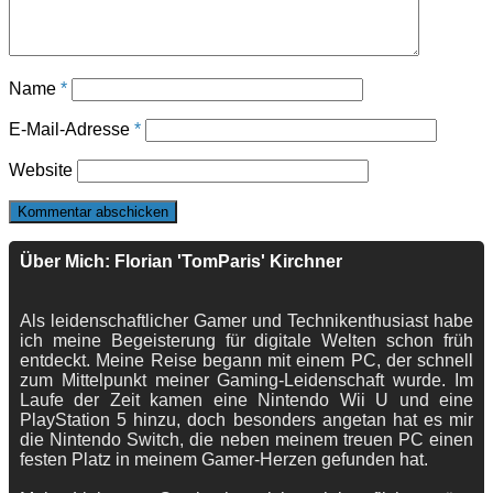
Name
*
E-Mail-Adresse
*
Website
Über Mich: Florian 'TomParis' Kirchner
Als leidenschaftlicher Gamer und Technikenthusiast habe
ich meine Begeisterung für digitale Welten schon früh
entdeckt. Meine Reise begann mit einem PC, der schnell
zum Mittelpunkt meiner Gaming-Leidenschaft wurde. Im
Laufe der Zeit kamen eine Nintendo Wii U und eine
PlayStation 5 hinzu, doch besonders angetan hat es mir
die Nintendo Switch, die neben meinem treuen PC einen
festen Platz in meinem Gamer-Herzen gefunden hat.