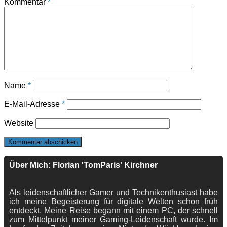
Kommentar
*
Name
*
E-Mail-Adresse
*
Website
Über Mich: Florian 'TomParis' Kirchner
Als leidenschaftlicher Gamer und Technikenthusiast habe
ich meine Begeisterung für digitale Welten schon früh
entdeckt. Meine Reise begann mit einem PC, der schnell
zum Mittelpunkt meiner Gaming-Leidenschaft wurde. Im