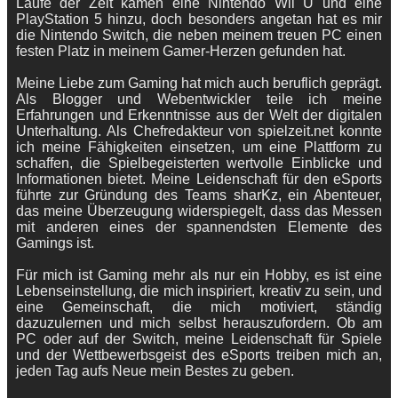
Laufe der Zeit kamen eine Nintendo Wii U und eine
PlayStation 5 hinzu, doch besonders angetan hat es mir
die Nintendo Switch, die neben meinem treuen PC einen
festen Platz in meinem Gamer-Herzen gefunden hat.
Meine Liebe zum Gaming hat mich auch beruflich geprägt.
Als Blogger und Webentwickler teile ich meine
Erfahrungen und Erkenntnisse aus der Welt der digitalen
Unterhaltung. Als Chefredakteur von spielzeit.net konnte
ich meine Fähigkeiten einsetzen, um eine Plattform zu
schaffen, die Spielbegeisterten wertvolle Einblicke und
Informationen bietet. Meine Leidenschaft für den eSports
führte zur Gründung des Teams sharKz, ein Abenteuer,
das meine Überzeugung widerspiegelt, dass das Messen
mit anderen eines der spannendsten Elemente des
Gamings ist.
Für mich ist Gaming mehr als nur ein Hobby, es ist eine
Lebenseinstellung, die mich inspiriert, kreativ zu sein, und
eine Gemeinschaft, die mich motiviert, ständig
dazuzulernen und mich selbst herauszufordern. Ob am
PC oder auf der Switch, meine Leidenschaft für Spiele
und der Wettbewerbsgeist des eSports treiben mich an,
jeden Tag aufs Neue mein Bestes zu geben.