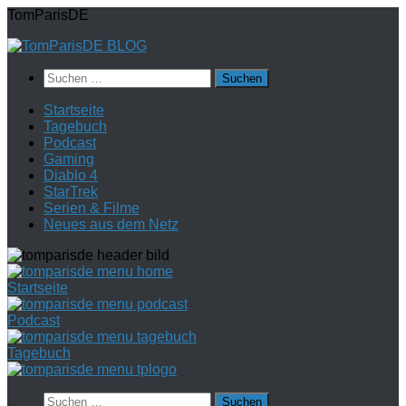
Zum
TomParisDE
Inhalt
springen
Suchen
nach:
Startseite
Tagebuch
Podcast
Gaming
Diablo 4
StarTrek
Serien & Filme
Neues aus dem Netz
Startseite
Podcast
Tagebuch
Suchen