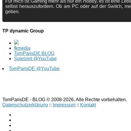
Für mich ist Gaming mehr als nur ein Hobby, es ist eine Lebe
selbst herauszufordern. Ob am PC oder auf der Switch, me
geben.
TP dynamic Group
fkmedia
TomParisDE BLOG
Spielzeit @YouTube
TomParisDE @YouTube
TomParisDE - BLOG © 2008-2026. Alle Rechte vorbehalten.
Datenschutzerklärung
::
Impressum
::
Kontakt