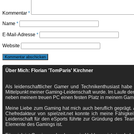
Kommentar
*
Name
*
E-Mail-Adresse
*
Website
Über Mich: Florian 'TomParis' Kirchner
Als leidenschaftlicher Gamer und Technikenthusiast habe
Mittelpunkt meiner Gaming-Leidenschaft wurde. Im Laufe der
neben meinem treuen PC einen festen Platz in meinem Gam
Meine Liebe zum Gaming hat mich auch beruflich geprägt. A
Chefredakteur von spielzeit.net konnte ich meine Fähigkei
Leidenschaft für den eSports führte zur Gründung des Te
Elemente des Gamings ist.