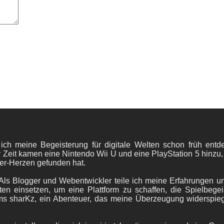
 ich meine Begeisterung für digitale Welten schon früh en
 Zeit kamen eine Nintendo Wii U und eine PlayStation 5 hinzu,
er-Herzen gefunden hat.
ls Blogger und Webentwickler teile ich meine Erfahrungen und
ten einsetzen, um eine Plattform zu schaffen, die Spielbegeis
ams sharKz, ein Abenteuer, das meine Überzeugung widerspie