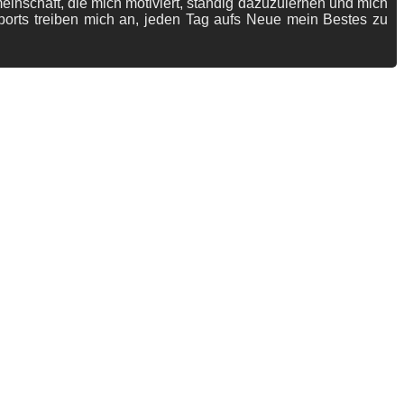
meinschaft, die mich motiviert, ständig dazuzulernen und mich
ports treiben mich an, jeden Tag aufs Neue mein Bestes zu