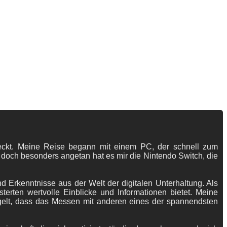
tdeckt. Meine Reise begann mit einem PC, der schnell zum
 doch besonders angetan hat es mir die Nintendo Switch, die
 Erkenntnisse aus der Welt der digitalen Unterhaltung. Als
terten wertvolle Einblicke und Informationen bietet. Meine
gelt, dass das Messen mit anderen eines der spannendsten