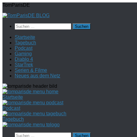
Zum
TomParisDE
Inhalt
springen
Suchen
nach:
Startseite
Tagebuch
Podcast
Gaming
Diablo 4
StarTrek
Serien & Filme
Neues aus dem Netz
Startseite
Podcast
Tagebuch
Suchen