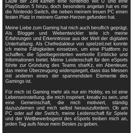
Laufe der Zeit kamen eine Nintendo Wii U und eine
PlayStation 5 hinzu, doch besonders angetan hat es mir
die Nintendo Switch, die neben meinem treuen PC einen
festen Platz in meinem Gamer-Herzen gefunden hat.
Meine Liebe zum Gaming hat mich auch beruflich geprägt.
Als Blogger und Webentwickler teile ich meine
Erfahrungen und Erkenntnisse aus der Welt der digitalen
Unterhaltung. Als Chefredakteur von spielzeit.net konnte
ich meine Fähigkeiten einsetzen, um eine Plattform zu
schaffen, die Spielbegeisterten wertvolle Einblicke und
Informationen bietet. Meine Leidenschaft für den eSports
führte zur Gründung des Teams sharKz, ein Abenteuer,
das meine Überzeugung widerspiegelt, dass das Messen
mit anderen eines der spannendsten Elemente des
Gamings ist.
Für mich ist Gaming mehr als nur ein Hobby, es ist eine
Lebenseinstellung, die mich inspiriert, kreativ zu sein, und
eine Gemeinschaft, die mich motiviert, ständig
dazuzulernen und mich selbst herauszufordern. Ob am
PC oder auf der Switch, meine Leidenschaft für Spiele
und der Wettbewerbsgeist des eSports treiben mich an,
jeden Tag aufs Neue mein Bestes zu geben.