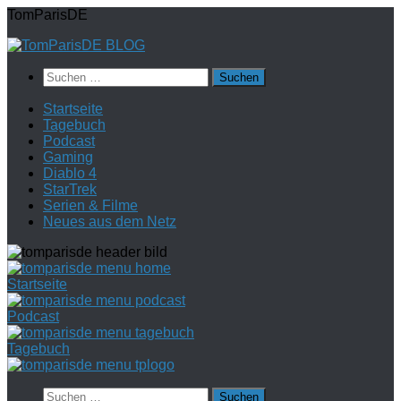
Zum
TomParisDE
Inhalt
springen
Suchen
nach:
Startseite
Tagebuch
Podcast
Gaming
Diablo 4
StarTrek
Serien & Filme
Neues aus dem Netz
Startseite
Podcast
Tagebuch
Suchen