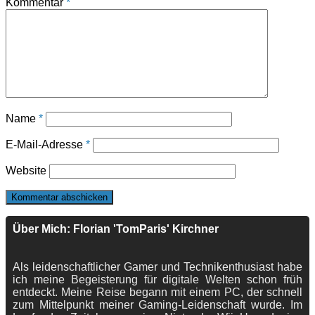
Kommentar
*
Name
*
E-Mail-Adresse
*
Website
Über Mich: Florian 'TomParis' Kirchner
Als leidenschaftlicher Gamer und Technikenthusiast habe
ich meine Begeisterung für digitale Welten schon früh
entdeckt. Meine Reise begann mit einem PC, der schnell
zum Mittelpunkt meiner Gaming-Leidenschaft wurde. Im