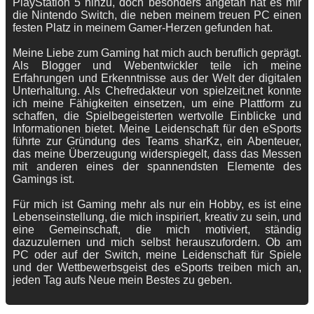
PlayStation 5 hinzu, doch besonders angetan hat es mir
die Nintendo Switch, die neben meinem treuen PC einen
festen Platz in meinem Gamer-Herzen gefunden hat.
Meine Liebe zum Gaming hat mich auch beruflich geprägt.
Als Blogger und Webentwickler teile ich meine
Erfahrungen und Erkenntnisse aus der Welt der digitalen
Unterhaltung. Als Chefredakteur von spielzeit.net konnte
ich meine Fähigkeiten einsetzen, um eine Plattform zu
schaffen, die Spielbegeisterten wertvolle Einblicke und
Informationen bietet. Meine Leidenschaft für den eSports
führte zur Gründung des Teams sharKz, ein Abenteuer,
das meine Überzeugung widerspiegelt, dass das Messen
mit anderen eines der spannendsten Elemente des
Gamings ist.
Für mich ist Gaming mehr als nur ein Hobby, es ist eine
Lebenseinstellung, die mich inspiriert, kreativ zu sein, und
eine Gemeinschaft, die mich motiviert, ständig
dazuzulernen und mich selbst herauszufordern. Ob am
PC oder auf der Switch, meine Leidenschaft für Spiele
und der Wettbewerbsgeist des eSports treiben mich an,
jeden Tag aufs Neue mein Bestes zu geben.