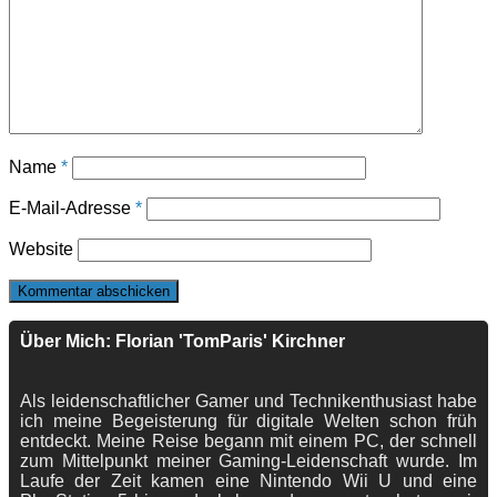
Name
*
E-Mail-Adresse
*
Website
Über Mich: Florian 'TomParis' Kirchner
Als leidenschaftlicher Gamer und Technikenthusiast habe
ich meine Begeisterung für digitale Welten schon früh
entdeckt. Meine Reise begann mit einem PC, der schnell
zum Mittelpunkt meiner Gaming-Leidenschaft wurde. Im
Laufe der Zeit kamen eine Nintendo Wii U und eine