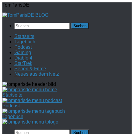
Zum
TomParisDE
Inhalt
springen
Suchen
nach:
Startseite
Tagebuch
Podcast
Gaming
Diablo 4
StarTrek
Serien & Filme
Neues aus dem Netz
Startseite
Podcast
Tagebuch
Suchen