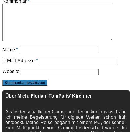
Kommentar
*
Name
*
E-Mail-Adresse
*
Website
Über Mich: Florian 'TomParis' Kirchner
Als leidenschaftlicher Gamer und Technikenthusiast habe
ich meine Begeisterung für digitale Welten schon früh
entdeckt. Meine Reise begann mit einem PC, der schnell
zum Mittelpunkt meiner Gaming-Leidenschaft wurde. Im