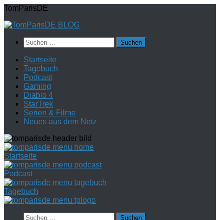
Zum
TomParisDE
Inhalt
springen
Suchen
nach:
Startseite
Tagebuch
Podcast
Gaming
Diablo 4
StarTrek
Serien & Filme
Neues aus dem Netz
Startseite
Podcast
Tagebuch
Suchen