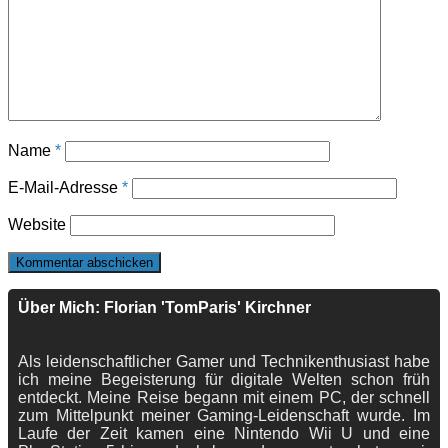
Name
*
E-Mail-Adresse
*
Website
Über Mich: Florian 'TomParis' Kirchner
Als leidenschaftlicher Gamer und Technikenthusiast habe
ich meine Begeisterung für digitale Welten schon früh
entdeckt. Meine Reise begann mit einem PC, der schnell
zum Mittelpunkt meiner Gaming-Leidenschaft wurde. Im
Laufe der Zeit kamen eine Nintendo Wii U und eine