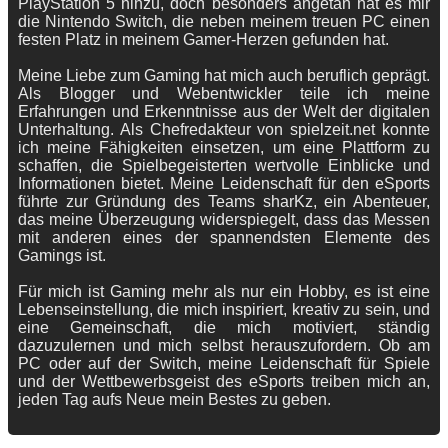
PlayStation 5 hinzu, doch besonders angetan hat es mir
die Nintendo Switch, die neben meinem treuen PC einen
festen Platz in meinem Gamer-Herzen gefunden hat.
Meine Liebe zum Gaming hat mich auch beruflich geprägt.
Als Blogger und Webentwickler teile ich meine
Erfahrungen und Erkenntnisse aus der Welt der digitalen
Unterhaltung. Als Chefredakteur von spielzeit.net konnte
ich meine Fähigkeiten einsetzen, um eine Plattform zu
schaffen, die Spielbegeisterten wertvolle Einblicke und
Informationen bietet. Meine Leidenschaft für den eSports
führte zur Gründung des Teams sharKz, ein Abenteuer,
das meine Überzeugung widerspiegelt, dass das Messen
mit anderen eines der spannendsten Elemente des
Gamings ist.
Für mich ist Gaming mehr als nur ein Hobby, es ist eine
Lebenseinstellung, die mich inspiriert, kreativ zu sein, und
eine Gemeinschaft, die mich motiviert, ständig
dazuzulernen und mich selbst herauszufordern. Ob am
PC oder auf der Switch, meine Leidenschaft für Spiele
und der Wettbewerbsgeist des eSports treiben mich an,
jeden Tag aufs Neue mein Bestes zu geben.