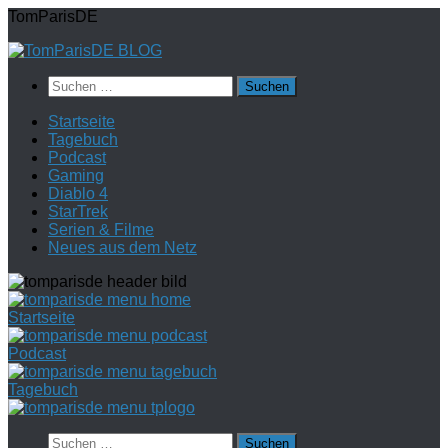
Zum
TomParisDE
Inhalt
springen
Suchen
nach:
Startseite
Tagebuch
Podcast
Gaming
Diablo 4
StarTrek
Serien & Filme
Neues aus dem Netz
Startseite
Podcast
Tagebuch
Suchen