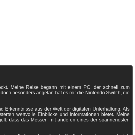
tdeckt. Meine Reise begann mit einem PC, der schnell zum
 doch besonders angetan hat es mir die Nintendo Switch, die
 Erkenntnisse aus der Welt der digitalen Unterhaltung. Als
terten wertvolle Einblicke und Informationen bietet. Meine
gelt, dass das Messen mit anderen eines der spannendsten