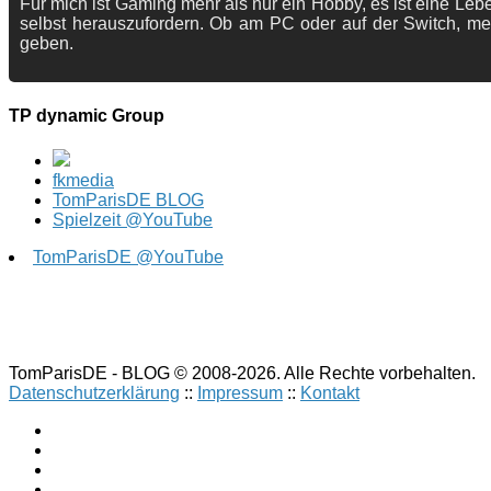
Für mich ist Gaming mehr als nur ein Hobby, es ist eine Lebe
selbst herauszufordern. Ob am PC oder auf der Switch, me
geben.
TP dynamic Group
fkmedia
TomParisDE BLOG
Spielzeit @YouTube
TomParisDE @YouTube
TomParisDE - BLOG © 2008-2026. Alle Rechte vorbehalten.
Datenschutzerklärung
::
Impressum
::
Kontakt