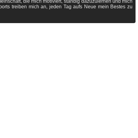
meinschaft, die mich motiviert, ständig dazuzulernen und mich
ports treiben mich an, jeden Tag aufs Neue mein Bestes zu