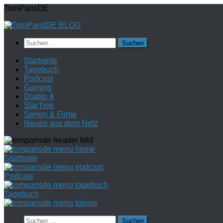
Zum
TomParisDE
Inhalt
springen
Suchen
nach:
Startseite
Tagebuch
Podcast
Gaming
Diablo 4
StarTrek
Serien & Filme
Neues aus dem Netz
Startseite
Podcast
Tagebuch
Suchen