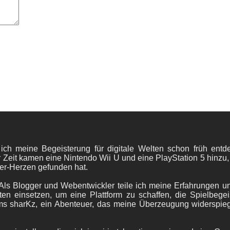
 ich meine Begeisterung für digitale Welten schon früh en
 Zeit kamen eine Nintendo Wii U und eine PlayStation 5 hinzu,
er-Herzen gefunden hat.
ls Blogger und Webentwickler teile ich meine Erfahrungen und
ten einsetzen, um eine Plattform zu schaffen, die Spielbegeis
ams sharKz, ein Abenteuer, das meine Überzeugung widerspie