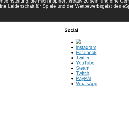
nseinstellung, die mich inspiriert, kreativ zu sein, und eine Ge
ine Leidenschaft für Spiele und der Wettbewerbsgeist des eS
Social
Instagram
Facebook
Twitter
YouTube
Steam
Twitch
PayPal
WhatsApp