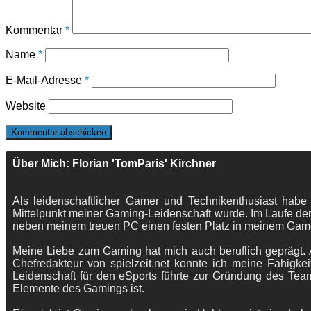
Kommentar
*
Name
*
E-Mail-Adresse
*
Website
Über Mich: Florian 'TomParis' Kirchner
Als leidenschaftlicher Gamer und Technikenthusiast habe
Mittelpunkt meiner Gaming-Leidenschaft wurde. Im Laufe der
neben meinem treuen PC einen festen Platz in meinem Gam
Meine Liebe zum Gaming hat mich auch beruflich geprägt. A
Chefredakteur von spielzeit.net konnte ich meine Fähigkei
Leidenschaft für den eSports führte zur Gründung des Te
Elemente des Gamings ist.