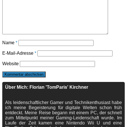
Name
*
E-Mail-Adresse
*
Website
Über Mich: Florian 'TomParis' Kirchner
Als leidenschaftlicher Gamer und Technikenthusiast habe
ich meine Begeisterung für digitale Welten schon früh
entdeckt. Meine Reise begann mit einem PC, der schnell
zum Mittelpunkt meiner Gaming-Leidenschaft wurde. Im
Laufe der Zeit kamen eine Nintendo Wii U und eine