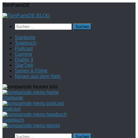
Zum
TomParisDE
Inhalt
springen
Suchen
nach:
Startseite
Tagebuch
Podcast
Gaming
Diablo 4
StarTrek
Serien & Filme
Neues aus dem Netz
Startseite
Podcast
Tagebuch
Suchen