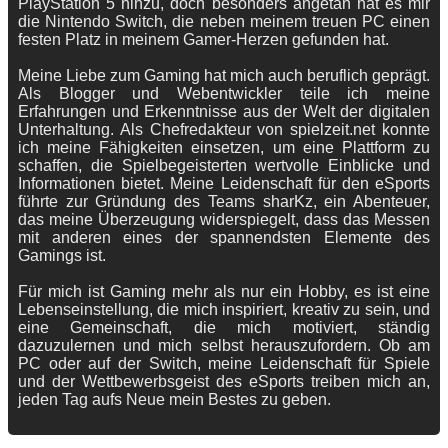
PlayStation 5 hinzu, doch besonders angetan hat es mir
die Nintendo Switch, die neben meinem treuen PC einen
festen Platz in meinem Gamer-Herzen gefunden hat.
Meine Liebe zum Gaming hat mich auch beruflich geprägt.
Als Blogger und Webentwickler teile ich meine
Erfahrungen und Erkenntnisse aus der Welt der digitalen
Unterhaltung. Als Chefredakteur von spielzeit.net konnte
ich meine Fähigkeiten einsetzen, um eine Plattform zu
schaffen, die Spielbegeisterten wertvolle Einblicke und
Informationen bietet. Meine Leidenschaft für den eSports
führte zur Gründung des Teams sharKz, ein Abenteuer,
das meine Überzeugung widerspiegelt, dass das Messen
mit anderen eines der spannendsten Elemente des
Gamings ist.
Für mich ist Gaming mehr als nur ein Hobby, es ist eine
Lebenseinstellung, die mich inspiriert, kreativ zu sein, und
eine Gemeinschaft, die mich motiviert, ständig
dazuzulernen und mich selbst herauszufordern. Ob am
PC oder auf der Switch, meine Leidenschaft für Spiele
und der Wettbewerbsgeist des eSports treiben mich an,
jeden Tag aufs Neue mein Bestes zu geben.