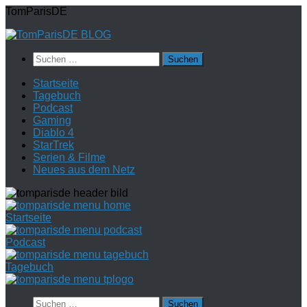
Zum
TomParisDE
Inhalt
springen
Suchen
nach:
Startseite
Tagebuch
Podcast
Gaming
Diablo 4
StarTrek
Serien & Filme
Neues aus dem Netz
Startseite
Podcast
Tagebuch
Suchen