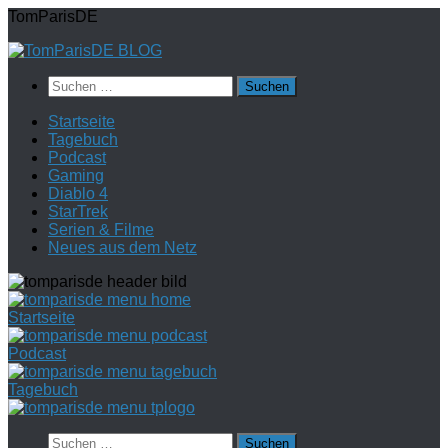
Zum
TomParisDE
Inhalt
springen
Suchen
nach:
Startseite
Tagebuch
Podcast
Gaming
Diablo 4
StarTrek
Serien & Filme
Neues aus dem Netz
Startseite
Podcast
Tagebuch
Suchen