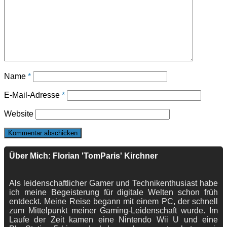
Name
*
E-Mail-Adresse
*
Website
Über Mich: Florian 'TomParis' Kirchner
Als leidenschaftlicher Gamer und Technikenthusiast habe
ich meine Begeisterung für digitale Welten schon früh
entdeckt. Meine Reise begann mit einem PC, der schnell
zum Mittelpunkt meiner Gaming-Leidenschaft wurde. Im
Laufe der Zeit kamen eine Nintendo Wii U und eine