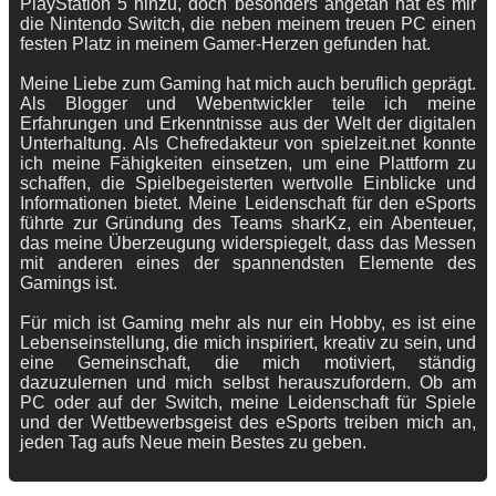
PlayStation 5 hinzu, doch besonders angetan hat es mir
die Nintendo Switch, die neben meinem treuen PC einen
festen Platz in meinem Gamer-Herzen gefunden hat.
Meine Liebe zum Gaming hat mich auch beruflich geprägt.
Als Blogger und Webentwickler teile ich meine
Erfahrungen und Erkenntnisse aus der Welt der digitalen
Unterhaltung. Als Chefredakteur von spielzeit.net konnte
ich meine Fähigkeiten einsetzen, um eine Plattform zu
schaffen, die Spielbegeisterten wertvolle Einblicke und
Informationen bietet. Meine Leidenschaft für den eSports
führte zur Gründung des Teams sharKz, ein Abenteuer,
das meine Überzeugung widerspiegelt, dass das Messen
mit anderen eines der spannendsten Elemente des
Gamings ist.
Für mich ist Gaming mehr als nur ein Hobby, es ist eine
Lebenseinstellung, die mich inspiriert, kreativ zu sein, und
eine Gemeinschaft, die mich motiviert, ständig
dazuzulernen und mich selbst herauszufordern. Ob am
PC oder auf der Switch, meine Leidenschaft für Spiele
und der Wettbewerbsgeist des eSports treiben mich an,
jeden Tag aufs Neue mein Bestes zu geben.