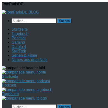
Zum
TomParisDE
Inhalt
springen
Suchen
nach:
Startseite
Tagebuch
Podcast
Gaming
Diablo 4
StarTrek
Serien & Filme
Neues aus dem Netz
Startseite
Podcast
Tagebuch
Suchen