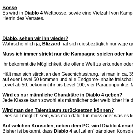
Bosse
Es wird in
Diablo 4
Weltbosse, sowie eine Vielzahl von Kampa
Herrin des Verrates.
Diablo, sehen wir ihn wieder?
Wahrscheinlich ja,
Blizzard
hat sich diesbezüglich nur vage g
Muss ich immer strickt nur die Kampagne spielen oder ka
Ihr bekommt die Möglichkeit, die offene Welt zu erkunden oder 
Hält man sich stirckt an den Geschichtsstrang, ist man in ca
auf euer Level 50 kommen und alle Endgame-Inhalte freischalt
Level ab 50, bekommt ihr bis Level 100, vier Paragonpunkte. 
Wird es nur männliche Charaktäre in Diablo 4 geben?
Jede Klasse kann sowohl als männlicher oder weiblicher Held
Wird man den Talentbaum zurücksetzen können?
Dies soll möglich sein, was man dafür tun muss oder was es kos
Auf welchen Konsolen, neben dem PC, wird Diablo 4 ersc
Bisher ist bekannt, dass
Diablo 4
auf „allen“ gängigen Konsol