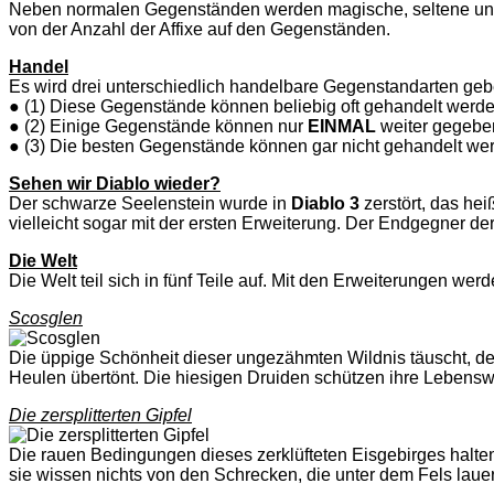
Neben normalen Gegenständen werden magische, seltene und 
von der Anzahl der Affixe auf den Gegenständen.
Handel
Es wird drei unterschiedlich handelbare Gegenstandarten geb
● (1) Diese Gegenstände können beliebig oft gehandelt werde
● (2) Einige Gegenstände können nur
EINMAL
weiter gegebe
● (3) Die besten Gegenstände können gar nicht gehandelt we
Sehen wir Diablo wieder?
Der schwarze Seelenstein wurde in
Diablo 3
zerstört, das hei
vielleicht sogar mit der ersten Erweiterung. Der Endgegner de
Die Welt
Die Welt teil sich in fünf Teile auf. Mit den Erweiterungen we
Scosglen
Die üppige Schönheit dieser ungezähmten Wildnis täuscht, denn
Heulen übertönt. Die hiesigen Druiden schützen ihre Lebenswe
Die zersplitterten Gipfel
Die rauen Bedingungen dieses zerklüfteten Eisgebirges halt
sie wissen nichts von den Schrecken, die unter dem Fels laue