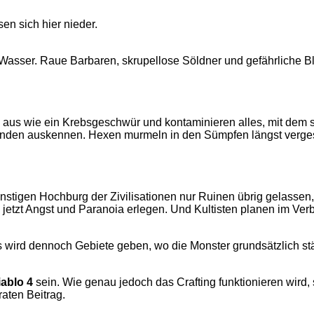
en sich hier nieder.
s Wasser. Raue Barbaren, skrupellose Söldner und gefährliche
en aus wie ein Krebsgeschwür und kontaminieren alles, mit dem
anden auskennen. Hexen murmeln in den Sümpfen längst vergess
nstigen Hochburg der Zivilisationen nur Ruinen übrig gelasse
 jetzt Angst und Paranoia erlegen. Und Kultisten planen im Ve
Es wird dennoch Gebiete geben, wo die Monster grundsätzlich st
iablo 4
sein. Wie genau jedoch das Crafting funktionieren wird,
aten Beitrag.