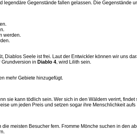
legendäre Gegenstände fallen gelassen. Die Gegenstände unt
en.
n.
n werden.
rden.
ßt, Diablos Seele ist frei. Laut der Entwickler können wir uns dar
r Grundversion in
Diablo 4
, wird Lilith sein.
rden mehr Gebiete hinzugefügt.
 sie kann tödlich sein. Wer sich in den Wäldern verirrt, finde
ise um jeden Preis und setzen sogar ihre Menschlichkeit aufs S
en die meisten Besucher fern. Fromme Mönche suchen in den abg
rn.