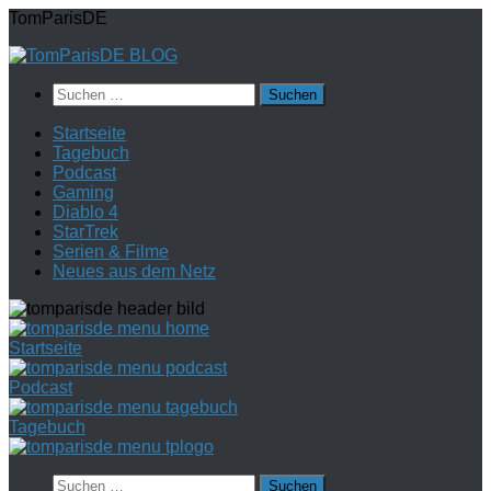
Zum
TomParisDE
Inhalt
springen
Suchen
nach:
Startseite
Tagebuch
Podcast
Gaming
Diablo 4
StarTrek
Serien & Filme
Neues aus dem Netz
Startseite
Podcast
Tagebuch
Suchen