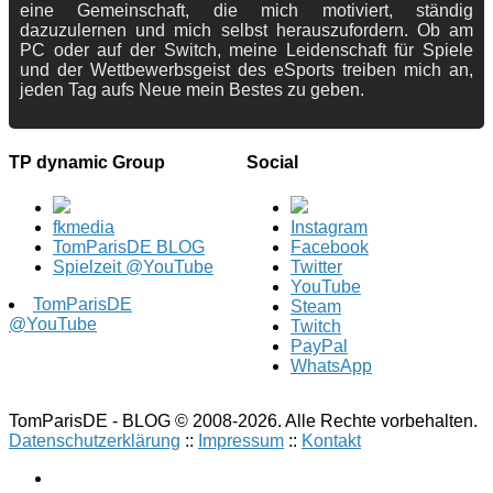
eine Gemeinschaft, die mich motiviert, ständig
dazuzulernen und mich selbst herauszufordern. Ob am
PC oder auf der Switch, meine Leidenschaft für Spiele
und der Wettbewerbsgeist des eSports treiben mich an,
jeden Tag aufs Neue mein Bestes zu geben.
TP dynamic Group
Social
fkmedia
Instagram
TomParisDE BLOG
Facebook
Spielzeit @YouTube
Twitter
YouTube
TomParisDE
Steam
@YouTube
Twitch
PayPal
WhatsApp
TomParisDE - BLOG © 2008-2026. Alle Rechte vorbehalten.
Datenschutzerklärung
::
Impressum
::
Kontakt