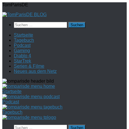
Zum
TomParisDE
Inhalt
springen
Suchen
nach:
Startseite
Tagebuch
Podcast
Gaming
Diablo 4
StarTrek
Serien & Filme
Neues aus dem Netz
Startseite
Podcast
Tagebuch
Suchen