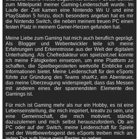
zum Mittelpunkt meiner Gaming-Leidenschaft wurde. Im
Laufe der Zeit kamen eine Nintendo Wii U und eine
PlayStation 5 hinzu, doch besonders angetan hat es mir
die Nintendo Switch, die neben meinem treuen PC einen
festen Platz in meinem Gamer-Herzen gefunden hat.
Meine Liebe zum Gaming hat mich auch beruflich geprägt.
Als Blogger und Webentwickler teile ich meine
Erfahrungen und Erkenntnisse aus der Welt der digitalen
Unterhaltung. Als Chefredakteur von spielzeit.net konnte
ich meine Fähigkeiten einsetzen, um eine Plattform zu
schaffen, die Spielbegeisterten wertvolle Einblicke und
Informationen bietet. Meine Leidenschaft für den eSports
führte zur Gründung des Teams sharKz, ein Abenteuer,
das meine Überzeugung widerspiegelt, dass das Messen
mit anderen eines der spannendsten Elemente des
Gamings ist.
Für mich ist Gaming mehr als nur ein Hobby, es ist eine
Lebenseinstellung, die mich inspiriert, kreativ zu sein, und
eine Gemeinschaft, die mich motiviert, ständig
dazuzulernen und mich selbst herauszufordern. Ob am
PC oder auf der Switch, meine Leidenschaft für Spiele
und der Wettbewerbsgeist des eSports treiben mich an,
jeden Tag aufs Neue mein Bestes zu geben.