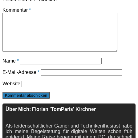
Kommentar
*
Name
*
E-Mail-Adresse
*
Website
Über Mich: Florian 'TomParis' Kirchner
Als leidenschaftlicher Gamer und Technikenthusiast habe
ich meine Begeisterung für digitale Welten schon früh
entdeckt. Meine Reise begann mit einem PC, der schnell