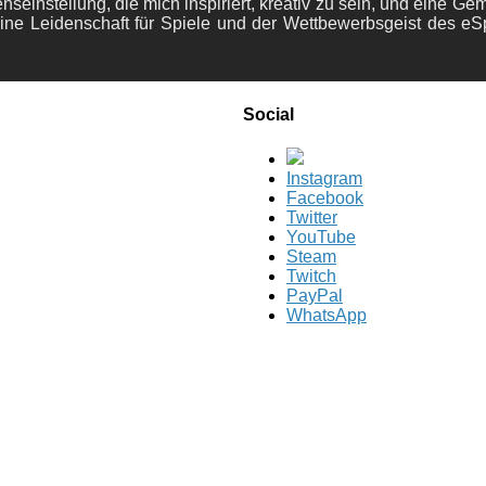
nseinstellung, die mich inspiriert, kreativ zu sein, und eine Ge
ine Leidenschaft für Spiele und der Wettbewerbsgeist des eS
Social
Instagram
Facebook
Twitter
YouTube
Steam
Twitch
PayPal
WhatsApp