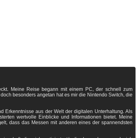
tdeckt. Meine Reise begann mit einem PC, der schnell zum
 doch besonders angetan hat es mir die Nintendo Switch, die
 Erkenntnisse aus der Welt der digitalen Unterhaltung. Als
terten wertvolle Einblicke und Informationen bietet. Meine
gelt, dass das Messen mit anderen eines der spannendsten