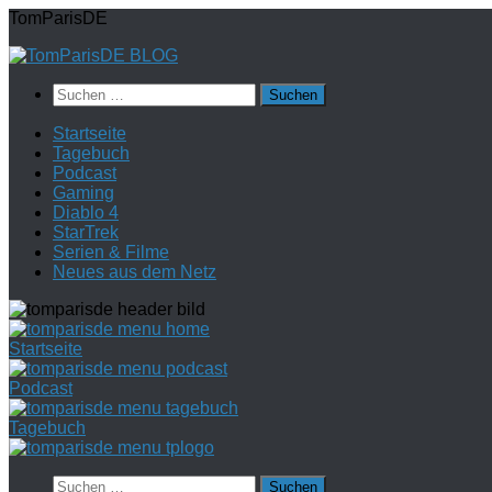
Zum
TomParisDE
Inhalt
springen
Suchen
nach:
Startseite
Tagebuch
Podcast
Gaming
Diablo 4
StarTrek
Serien & Filme
Neues aus dem Netz
Startseite
Podcast
Tagebuch
Suchen