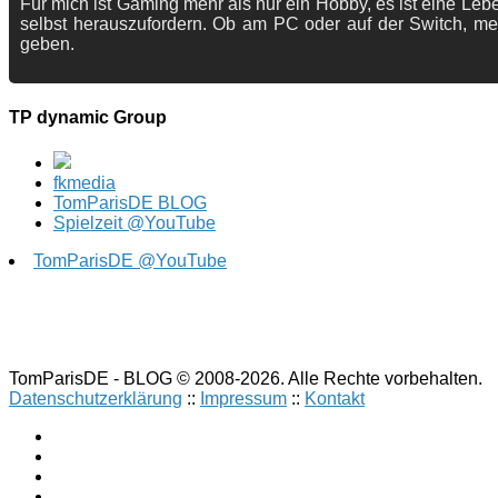
Für mich ist Gaming mehr als nur ein Hobby, es ist eine Lebe
selbst herauszufordern. Ob am PC oder auf der Switch, me
geben.
TP dynamic Group
fkmedia
TomParisDE BLOG
Spielzeit @YouTube
TomParisDE @YouTube
TomParisDE - BLOG © 2008-2026. Alle Rechte vorbehalten.
Datenschutzerklärung
::
Impressum
::
Kontakt