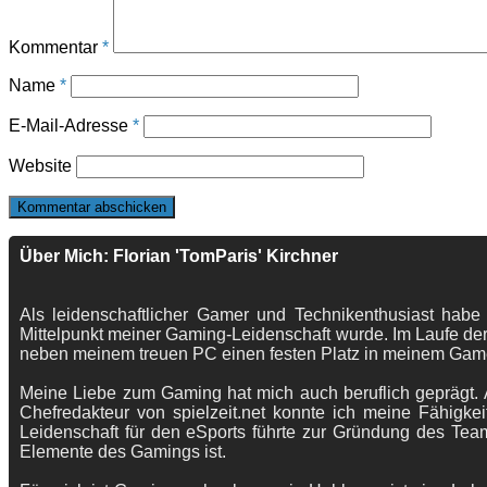
Kommentar
*
Name
*
E-Mail-Adresse
*
Website
Über Mich: Florian 'TomParis' Kirchner
Als leidenschaftlicher Gamer und Technikenthusiast habe
Mittelpunkt meiner Gaming-Leidenschaft wurde. Im Laufe der
neben meinem treuen PC einen festen Platz in meinem Gam
Meine Liebe zum Gaming hat mich auch beruflich geprägt. A
Chefredakteur von spielzeit.net konnte ich meine Fähigkei
Leidenschaft für den eSports führte zur Gründung des Te
Elemente des Gamings ist.