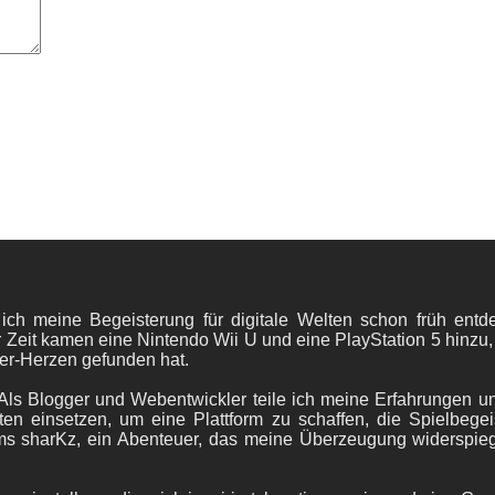
 ich meine Begeisterung für digitale Welten schon früh en
 Zeit kamen eine Nintendo Wii U und eine PlayStation 5 hinzu,
er-Herzen gefunden hat.
ls Blogger und Webentwickler teile ich meine Erfahrungen und
ten einsetzen, um eine Plattform zu schaffen, die Spielbegeis
ams sharKz, ein Abenteuer, das meine Überzeugung widerspie