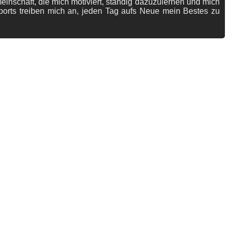
meinschaft, die mich motiviert, ständig dazuzulernen und mich
ports treiben mich an, jeden Tag aufs Neue mein Bestes zu