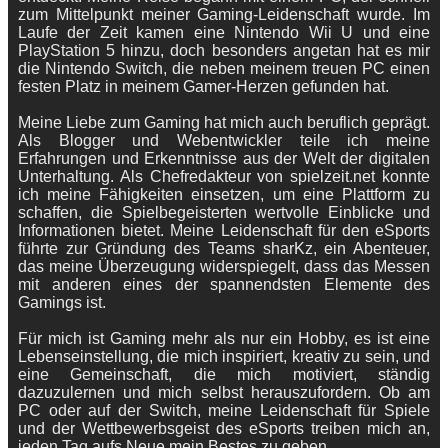
zum Mittelpunkt meiner Gaming-Leidenschaft wurde. Im
Laufe der Zeit kamen eine Nintendo Wii U und eine
PlayStation 5 hinzu, doch besonders angetan hat es mir
die Nintendo Switch, die neben meinem treuen PC einen
festen Platz in meinem Gamer-Herzen gefunden hat.
Meine Liebe zum Gaming hat mich auch beruflich geprägt.
Als Blogger und Webentwickler teile ich meine
Erfahrungen und Erkenntnisse aus der Welt der digitalen
Unterhaltung. Als Chefredakteur von spielzeit.net konnte
ich meine Fähigkeiten einsetzen, um eine Plattform zu
schaffen, die Spielbegeisterten wertvolle Einblicke und
Informationen bietet. Meine Leidenschaft für den eSports
führte zur Gründung des Teams sharKz, ein Abenteuer,
das meine Überzeugung widerspiegelt, dass das Messen
mit anderen eines der spannendsten Elemente des
Gamings ist.
Für mich ist Gaming mehr als nur ein Hobby, es ist eine
Lebenseinstellung, die mich inspiriert, kreativ zu sein, und
eine Gemeinschaft, die mich motiviert, ständig
dazuzulernen und mich selbst herauszufordern. Ob am
PC oder auf der Switch, meine Leidenschaft für Spiele
und der Wettbewerbsgeist des eSports treiben mich an,
jeden Tag aufs Neue mein Bestes zu geben.