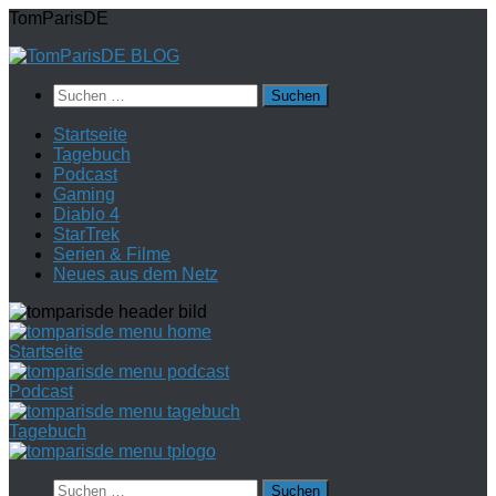
Zum
TomParisDE
Inhalt
springen
Suchen
nach:
Startseite
Tagebuch
Podcast
Gaming
Diablo 4
StarTrek
Serien & Filme
Neues aus dem Netz
Startseite
Podcast
Tagebuch
Suchen