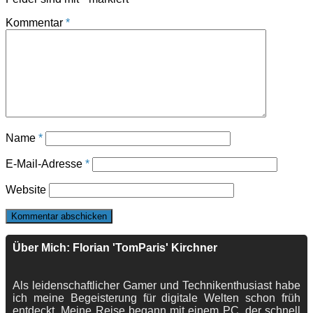
Kommentar
*
Name
*
E-Mail-Adresse
*
Website
Über Mich: Florian 'TomParis' Kirchner
Als leidenschaftlicher Gamer und Technikenthusiast habe
ich meine Begeisterung für digitale Welten schon früh
entdeckt. Meine Reise begann mit einem PC, der schnell