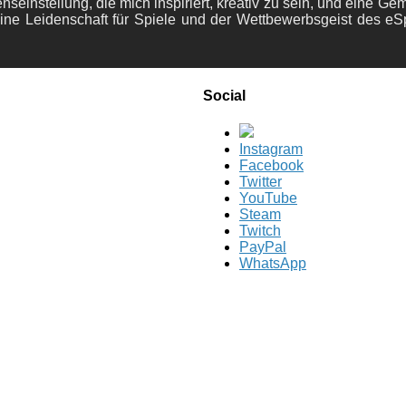
nseinstellung, die mich inspiriert, kreativ zu sein, und eine Ge
ine Leidenschaft für Spiele und der Wettbewerbsgeist des eS
Social
Instagram
Facebook
Twitter
YouTube
Steam
Twitch
PayPal
WhatsApp