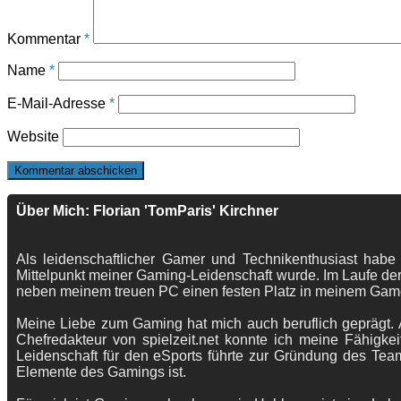
Kommentar
*
Name
*
E-Mail-Adresse
*
Website
Über Mich: Florian 'TomParis' Kirchner
Als leidenschaftlicher Gamer und Technikenthusiast habe
Mittelpunkt meiner Gaming-Leidenschaft wurde. Im Laufe der
neben meinem treuen PC einen festen Platz in meinem Gam
Meine Liebe zum Gaming hat mich auch beruflich geprägt. A
Chefredakteur von spielzeit.net konnte ich meine Fähigkei
Leidenschaft für den eSports führte zur Gründung des Te
Elemente des Gamings ist.