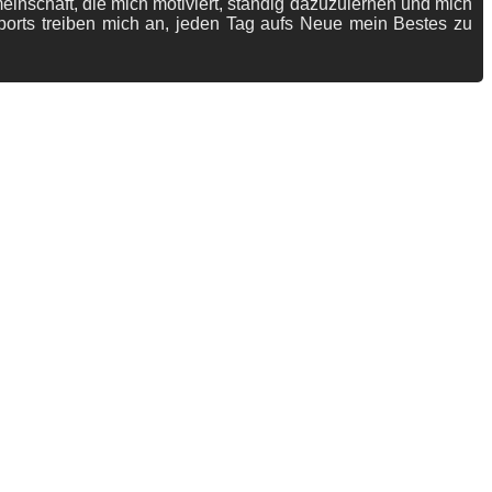
meinschaft, die mich motiviert, ständig dazuzulernen und mich
ports treiben mich an, jeden Tag aufs Neue mein Bestes zu