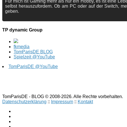
Für mich ist Gaming mehr als nur ein Hobby, es ist eine Lebe
selbst herauszufordern. Ob am PC oder auf der Switch, me
geben.
TP dynamic Group
fkmedia
TomParisDE BLOG
Spielzeit @YouTube
TomParisDE @YouTube
TomParisDE - BLOG © 2008-2026. Alle Rechte vorbehalten.
Datenschutzerklärung
::
Impressum
::
Kontakt