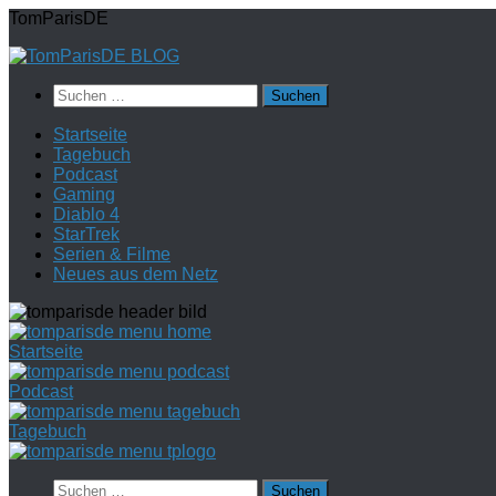
Zum
TomParisDE
Inhalt
springen
Suchen
nach:
Startseite
Tagebuch
Podcast
Gaming
Diablo 4
StarTrek
Serien & Filme
Neues aus dem Netz
Startseite
Podcast
Tagebuch
Suchen