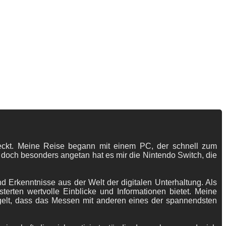
tdeckt. Meine Reise begann mit einem PC, der schnell zum
 doch besonders angetan hat es mir die Nintendo Switch, die
 Erkenntnisse aus der Welt der digitalen Unterhaltung. Als
terten wertvolle Einblicke und Informationen bietet. Meine
gelt, dass das Messen mit anderen eines der spannendsten