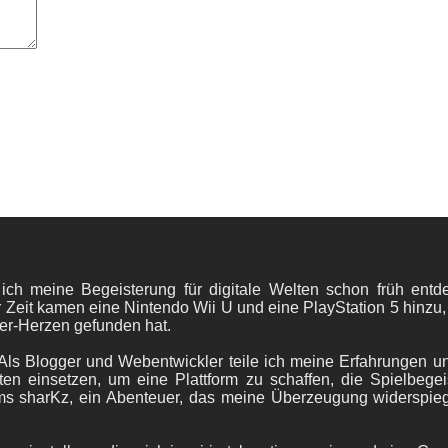
 ich meine Begeisterung für digitale Welten schon früh en
 Zeit kamen eine Nintendo Wii U und eine PlayStation 5 hinzu,
er-Herzen gefunden hat.
ls Blogger und Webentwickler teile ich meine Erfahrungen und
ten einsetzen, um eine Plattform zu schaffen, die Spielbegeis
ams sharKz, ein Abenteuer, das meine Überzeugung widerspie