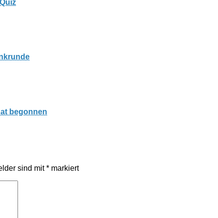
 Quiz
enkrunde
hat begonnen
elder sind mit
*
markiert