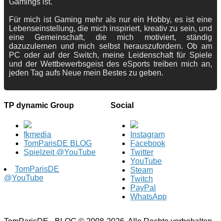
Gamings ist.
Für mich ist Gaming mehr als nur ein Hobby, es ist eine
Lebenseinstellung, die mich inspiriert, kreativ zu sein, und
eine Gemeinschaft, die mich motiviert, ständig
dazuzulernen und mich selbst herauszufordern. Ob am
PC oder auf der Switch, meine Leidenschaft für Spiele
und der Wettbewerbsgeist des eSports treiben mich an,
jeden Tag aufs Neue mein Bestes zu geben.
TP dynamic Group
Social
fkmedia
Instagram
TomParisDE BLOG
Facebook
Spielzeit @YouTube
Twitter
YouTube
TomParisDE
Steam
@YouTube
Twitch
PayPal
WhatsApp