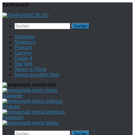
Zum
TomParisDE
Inhalt
springen
Suchen
nach:
Startseite
Tagebuch
Podcast
Gaming
Diablo 4
StarTrek
Serien & Filme
Neues aus dem Netz
Startseite
Podcast
Tagebuch
Suchen