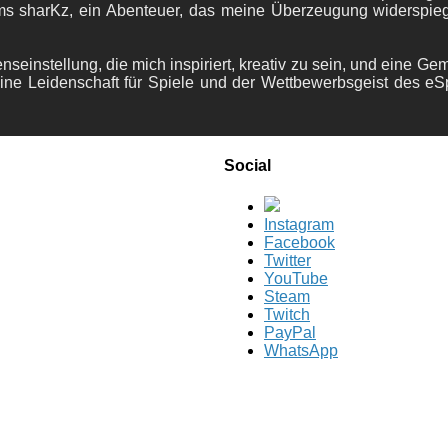
ams sharKz, ein Abenteuer, das meine Überzeugung widerspie
nseinstellung, die mich inspiriert, kreativ zu sein, und eine Ge
ine Leidenschaft für Spiele und der Wettbewerbsgeist des eS
Social
Instagram
Facebook
Twitter
YouTube
Steam
Twitch
PayPal
WhatsApp