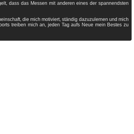
gelt, dass das Messen mit anderen eines der spannendsten
meinschaft, die mich motiviert, ständig dazuzulernen und mich
ports treiben mich an, jeden Tag aufs Neue mein Bestes zu