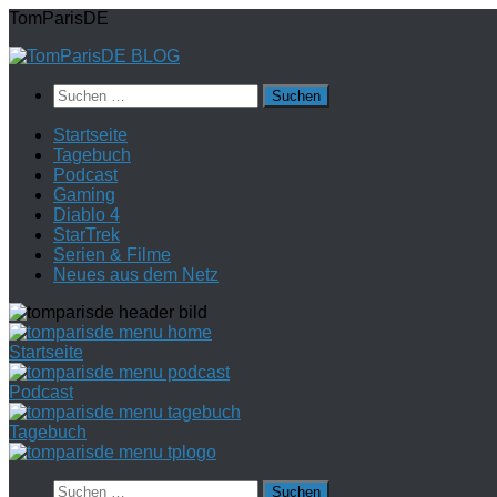
Zum
TomParisDE
Inhalt
springen
Suchen
nach:
Startseite
Tagebuch
Podcast
Gaming
Diablo 4
StarTrek
Serien & Filme
Neues aus dem Netz
Startseite
Podcast
Tagebuch
Suchen