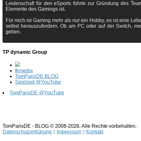
Leidenschaft für den eSports führte zur Gründung des Te
Elemente des Gamings ist.
Für mich ist Gaming mehr als nur ein Hobby, es ist eine Lebe
selbst herauszufordern. Ob am PC oder auf der Switch, me
geben.
TP dynamic Group
fkmedia
TomParisDE BLOG
Spielzeit @YouTube
TomParisDE @YouTube
TomParisDE - BLOG © 2008-2026. Alle Rechte vorbehalten.
Datenschutzerklärung
::
Impressum
::
Kontakt