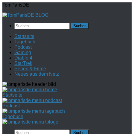
Zum
TomParisDE
Inhalt
springen
Suchen
nach:
Startseite
Tagebuch
Podcast
Gaming
Diablo 4
StarTrek
Serien & Filme
Neues aus dem Netz
Startseite
Podcast
Tagebuch
Suchen